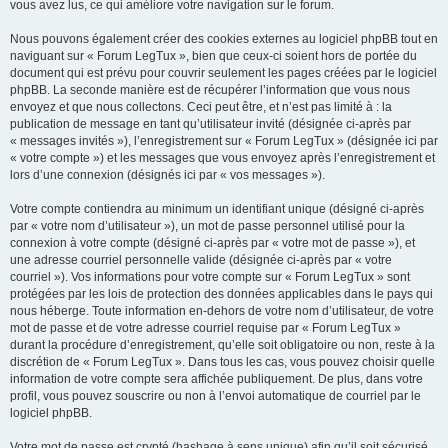
vous avez lus, ce qui améliore votre navigation sur le forum.
Nous pouvons également créer des cookies externes au logiciel phpBB tout en
naviguant sur « Forum LegTux », bien que ceux-ci soient hors de portée du
document qui est prévu pour couvrir seulement les pages créées par le logiciel
phpBB. La seconde manière est de récupérer l’information que vous nous
envoyez et que nous collectons. Ceci peut être, et n’est pas limité à : la
publication de message en tant qu’utilisateur invité (désignée ci-après par
« messages invités »), l’enregistrement sur « Forum LegTux » (désignée ici par
« votre compte ») et les messages que vous envoyez après l’enregistrement et
lors d’une connexion (désignés ici par « vos messages »).
Votre compte contiendra au minimum un identifiant unique (désigné ci-après
par « votre nom d’utilisateur »), un mot de passe personnel utilisé pour la
connexion à votre compte (désigné ci-après par « votre mot de passe »), et
une adresse courriel personnelle valide (désignée ci-après par « votre
courriel »). Vos informations pour votre compte sur « Forum LegTux » sont
protégées par les lois de protection des données applicables dans le pays qui
nous héberge. Toute information en-dehors de votre nom d’utilisateur, de votre
mot de passe et de votre adresse courriel requise par « Forum LegTux »
durant la procédure d’enregistrement, qu’elle soit obligatoire ou non, reste à la
discrétion de « Forum LegTux ». Dans tous les cas, vous pouvez choisir quelle
information de votre compte sera affichée publiquement. De plus, dans votre
profil, vous pouvez souscrire ou non à l’envoi automatique de courriel par le
logiciel phpBB.
Votre mot de passe est crypté (hashage à sens unique) afin qu’il soit sécurisé.