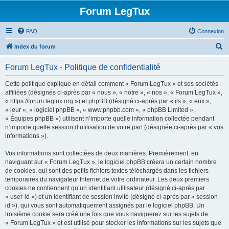
Forum LegTux
FAQ
Connexion
R
Index du forum
e
Forum LegTux - Politique de confidentialité
c
h
Cette politique explique en détail comment « Forum LegTux » et ses sociétés
affiliées (désignés ci-après par « nous », « notre », « nos », « Forum LegTux »,
e
« https://forum.legtux.org ») et phpBB (désigné ci-après par « ils », « eux »,
r
« leur », « logiciel phpBB », « www.phpbb.com », « phpBB Limited »,
« Équipes phpBB ») utilisent n’importe quelle information collectée pendant
c
n’importe quelle session d’utilisation de votre part (désignée ci-après par « vos
h
informations »).
e
Vos informations sont collectées de deux manières. Premièrement, en
r
naviguant sur « Forum LegTux », le logiciel phpBB créera un certain nombre
de cookies, qui sont des petits fichiers textes téléchargés dans les fichiers
temporaires du navigateur Internet de votre ordinateur. Les deux premiers
cookies ne contiennent qu’un identifiant utilisateur (désigné ci-après par
« user-id ») et un identifiant de session invité (désigné ci-après par « session-
id »), qui vous sont automatiquement assignés par le logiciel phpBB. Un
troisième cookie sera créé une fois que vous naviguerez sur les sujets de
« Forum LegTux » et est utilisé pour stocker les informations sur les sujets que