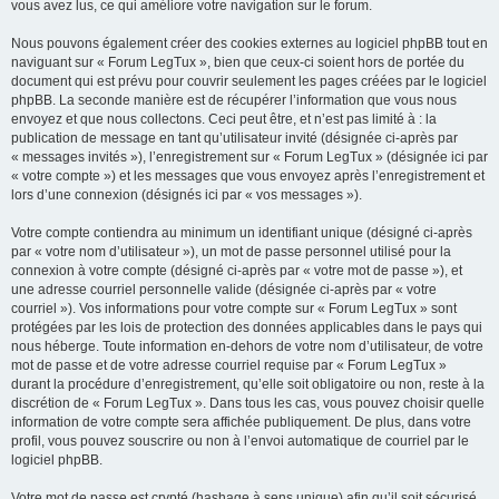
vous avez lus, ce qui améliore votre navigation sur le forum.
Nous pouvons également créer des cookies externes au logiciel phpBB tout en
naviguant sur « Forum LegTux », bien que ceux-ci soient hors de portée du
document qui est prévu pour couvrir seulement les pages créées par le logiciel
phpBB. La seconde manière est de récupérer l’information que vous nous
envoyez et que nous collectons. Ceci peut être, et n’est pas limité à : la
publication de message en tant qu’utilisateur invité (désignée ci-après par
« messages invités »), l’enregistrement sur « Forum LegTux » (désignée ici par
« votre compte ») et les messages que vous envoyez après l’enregistrement et
lors d’une connexion (désignés ici par « vos messages »).
Votre compte contiendra au minimum un identifiant unique (désigné ci-après
par « votre nom d’utilisateur »), un mot de passe personnel utilisé pour la
connexion à votre compte (désigné ci-après par « votre mot de passe »), et
une adresse courriel personnelle valide (désignée ci-après par « votre
courriel »). Vos informations pour votre compte sur « Forum LegTux » sont
protégées par les lois de protection des données applicables dans le pays qui
nous héberge. Toute information en-dehors de votre nom d’utilisateur, de votre
mot de passe et de votre adresse courriel requise par « Forum LegTux »
durant la procédure d’enregistrement, qu’elle soit obligatoire ou non, reste à la
discrétion de « Forum LegTux ». Dans tous les cas, vous pouvez choisir quelle
information de votre compte sera affichée publiquement. De plus, dans votre
profil, vous pouvez souscrire ou non à l’envoi automatique de courriel par le
logiciel phpBB.
Votre mot de passe est crypté (hashage à sens unique) afin qu’il soit sécurisé.