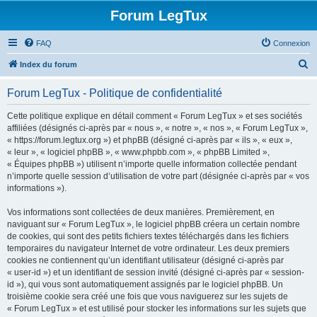
Forum LegTux
FAQ
Connexion
R
Index du forum
e
Forum LegTux - Politique de confidentialité
c
h
Cette politique explique en détail comment « Forum LegTux » et ses sociétés
affiliées (désignés ci-après par « nous », « notre », « nos », « Forum LegTux »,
e
« https://forum.legtux.org ») et phpBB (désigné ci-après par « ils », « eux »,
r
« leur », « logiciel phpBB », « www.phpbb.com », « phpBB Limited »,
« Équipes phpBB ») utilisent n’importe quelle information collectée pendant
c
n’importe quelle session d’utilisation de votre part (désignée ci-après par « vos
h
informations »).
e
Vos informations sont collectées de deux manières. Premièrement, en
r
naviguant sur « Forum LegTux », le logiciel phpBB créera un certain nombre
de cookies, qui sont des petits fichiers textes téléchargés dans les fichiers
temporaires du navigateur Internet de votre ordinateur. Les deux premiers
cookies ne contiennent qu’un identifiant utilisateur (désigné ci-après par
« user-id ») et un identifiant de session invité (désigné ci-après par « session-
id »), qui vous sont automatiquement assignés par le logiciel phpBB. Un
troisième cookie sera créé une fois que vous naviguerez sur les sujets de
« Forum LegTux » et est utilisé pour stocker les informations sur les sujets que