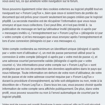
vous avez lus, ce qui améliore votre navigation sur le forum.
Nous pouvons également créer des cookies externes au logiciel phpBB tout en
naviguant sur « Forum LegTux », bien que ceux-ci soient hors de portée du
document qui est prévu pour couvrir seulement les pages créées par le logiciel
phpBB. La seconde manière est de récupérer l’information que vous nous
envoyez et que nous collectons. Ceci peut être, et n’est pas limité à : la
publication de message en tant qu’utilisateur invité (désignée ci-après par
« messages invités »), l’enregistrement sur « Forum LegTux » (désignée ici par
« votre compte ») et les messages que vous envoyez après l’enregistrement et
lors d’une connexion (désignés ici par « vos messages »).
Votre compte contiendra au minimum un identifiant unique (désigné ci-après
par « votre nom d’utilisateur »), un mot de passe personnel utilisé pour la
connexion à votre compte (désigné ci-après par « votre mot de passe »), et
une adresse courriel personnelle valide (désignée ci-après par « votre
courriel »). Vos informations pour votre compte sur « Forum LegTux » sont
protégées par les lois de protection des données applicables dans le pays qui
nous héberge. Toute information en-dehors de votre nom d’utilisateur, de votre
mot de passe et de votre adresse courriel requise par « Forum LegTux »
durant la procédure d’enregistrement, qu’elle soit obligatoire ou non, reste à la
discrétion de « Forum LegTux ». Dans tous les cas, vous pouvez choisir quelle
information de votre compte sera affichée publiquement. De plus, dans votre
profil, vous pouvez souscrire ou non à l’envoi automatique de courriel par le
logiciel phpBB.
Votre mot de passe est crypté (hashage à sens unique) afin qu’il soit sécurisé.