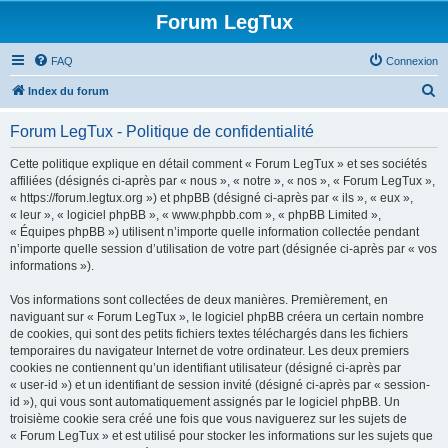
Forum LegTux
FAQ
Connexion
R
Index du forum
e
Forum LegTux - Politique de confidentialité
c
h
Cette politique explique en détail comment « Forum LegTux » et ses sociétés
affiliées (désignés ci-après par « nous », « notre », « nos », « Forum LegTux »,
e
« https://forum.legtux.org ») et phpBB (désigné ci-après par « ils », « eux »,
r
« leur », « logiciel phpBB », « www.phpbb.com », « phpBB Limited »,
« Équipes phpBB ») utilisent n’importe quelle information collectée pendant
c
n’importe quelle session d’utilisation de votre part (désignée ci-après par « vos
h
informations »).
e
Vos informations sont collectées de deux manières. Premièrement, en
r
naviguant sur « Forum LegTux », le logiciel phpBB créera un certain nombre
de cookies, qui sont des petits fichiers textes téléchargés dans les fichiers
temporaires du navigateur Internet de votre ordinateur. Les deux premiers
cookies ne contiennent qu’un identifiant utilisateur (désigné ci-après par
« user-id ») et un identifiant de session invité (désigné ci-après par « session-
id »), qui vous sont automatiquement assignés par le logiciel phpBB. Un
troisième cookie sera créé une fois que vous naviguerez sur les sujets de
« Forum LegTux » et est utilisé pour stocker les informations sur les sujets que