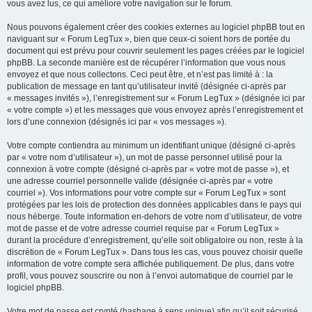
vous avez lus, ce qui améliore votre navigation sur le forum.
Nous pouvons également créer des cookies externes au logiciel phpBB tout en
naviguant sur « Forum LegTux », bien que ceux-ci soient hors de portée du
document qui est prévu pour couvrir seulement les pages créées par le logiciel
phpBB. La seconde manière est de récupérer l’information que vous nous
envoyez et que nous collectons. Ceci peut être, et n’est pas limité à : la
publication de message en tant qu’utilisateur invité (désignée ci-après par
« messages invités »), l’enregistrement sur « Forum LegTux » (désignée ici par
« votre compte ») et les messages que vous envoyez après l’enregistrement et
lors d’une connexion (désignés ici par « vos messages »).
Votre compte contiendra au minimum un identifiant unique (désigné ci-après
par « votre nom d’utilisateur »), un mot de passe personnel utilisé pour la
connexion à votre compte (désigné ci-après par « votre mot de passe »), et
une adresse courriel personnelle valide (désignée ci-après par « votre
courriel »). Vos informations pour votre compte sur « Forum LegTux » sont
protégées par les lois de protection des données applicables dans le pays qui
nous héberge. Toute information en-dehors de votre nom d’utilisateur, de votre
mot de passe et de votre adresse courriel requise par « Forum LegTux »
durant la procédure d’enregistrement, qu’elle soit obligatoire ou non, reste à la
discrétion de « Forum LegTux ». Dans tous les cas, vous pouvez choisir quelle
information de votre compte sera affichée publiquement. De plus, dans votre
profil, vous pouvez souscrire ou non à l’envoi automatique de courriel par le
logiciel phpBB.
Votre mot de passe est crypté (hashage à sens unique) afin qu’il soit sécurisé.