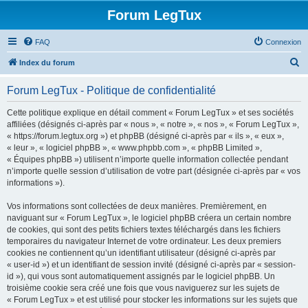
Forum LegTux
FAQ
Connexion
R
Index du forum
e
Forum LegTux - Politique de confidentialité
c
h
Cette politique explique en détail comment « Forum LegTux » et ses sociétés
affiliées (désignés ci-après par « nous », « notre », « nos », « Forum LegTux »,
e
« https://forum.legtux.org ») et phpBB (désigné ci-après par « ils », « eux »,
r
« leur », « logiciel phpBB », « www.phpbb.com », « phpBB Limited »,
« Équipes phpBB ») utilisent n’importe quelle information collectée pendant
c
n’importe quelle session d’utilisation de votre part (désignée ci-après par « vos
h
informations »).
e
Vos informations sont collectées de deux manières. Premièrement, en
r
naviguant sur « Forum LegTux », le logiciel phpBB créera un certain nombre
de cookies, qui sont des petits fichiers textes téléchargés dans les fichiers
temporaires du navigateur Internet de votre ordinateur. Les deux premiers
cookies ne contiennent qu’un identifiant utilisateur (désigné ci-après par
« user-id ») et un identifiant de session invité (désigné ci-après par « session-
id »), qui vous sont automatiquement assignés par le logiciel phpBB. Un
troisième cookie sera créé une fois que vous naviguerez sur les sujets de
« Forum LegTux » et est utilisé pour stocker les informations sur les sujets que