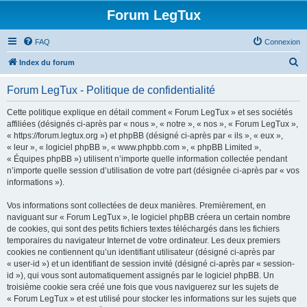
Forum LegTux
FAQ
Connexion
R
Index du forum
e
Forum LegTux - Politique de confidentialité
c
h
Cette politique explique en détail comment « Forum LegTux » et ses sociétés
affiliées (désignés ci-après par « nous », « notre », « nos », « Forum LegTux »,
e
« https://forum.legtux.org ») et phpBB (désigné ci-après par « ils », « eux »,
r
« leur », « logiciel phpBB », « www.phpbb.com », « phpBB Limited »,
« Équipes phpBB ») utilisent n’importe quelle information collectée pendant
c
n’importe quelle session d’utilisation de votre part (désignée ci-après par « vos
h
informations »).
e
Vos informations sont collectées de deux manières. Premièrement, en
r
naviguant sur « Forum LegTux », le logiciel phpBB créera un certain nombre
de cookies, qui sont des petits fichiers textes téléchargés dans les fichiers
temporaires du navigateur Internet de votre ordinateur. Les deux premiers
cookies ne contiennent qu’un identifiant utilisateur (désigné ci-après par
« user-id ») et un identifiant de session invité (désigné ci-après par « session-
id »), qui vous sont automatiquement assignés par le logiciel phpBB. Un
troisième cookie sera créé une fois que vous naviguerez sur les sujets de
« Forum LegTux » et est utilisé pour stocker les informations sur les sujets que