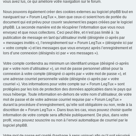
vous avez lus, ce qui améliore votre navigation sur le forum.
Nous pouvons également créer des cookies externes au logiciel phpBB tout en
naviguant sur « Forum LegTux », bien que ceux-ci soient hors de portée du
document qui est prévu pour couvrir seulement les pages créées par le logiciel
phpBB. La seconde manière est de récupérer l’information que vous nous
envoyez et que nous collectons. Ceci peut être, et n’est pas limité à : la
publication de message en tant qu’utilisateur invité (désignée ci-après par
« messages invités »), l’enregistrement sur « Forum LegTux » (désignée ici par
« votre compte ») et les messages que vous envoyez après l’enregistrement et
lors d’une connexion (désignés ici par « vos messages »).
Votre compte contiendra au minimum un identifiant unique (désigné ci-après
par « votre nom d’utilisateur »), un mot de passe personnel utilisé pour la
connexion à votre compte (désigné ci-après par « votre mot de passe »), et
une adresse courriel personnelle valide (désignée ci-après par « votre
courriel »). Vos informations pour votre compte sur « Forum LegTux » sont
protégées par les lois de protection des données applicables dans le pays qui
nous héberge. Toute information en-dehors de votre nom d’utilisateur, de votre
mot de passe et de votre adresse courriel requise par « Forum LegTux »
durant la procédure d’enregistrement, qu’elle soit obligatoire ou non, reste à la
discrétion de « Forum LegTux ». Dans tous les cas, vous pouvez choisir quelle
information de votre compte sera affichée publiquement. De plus, dans votre
profil, vous pouvez souscrire ou non à l’envoi automatique de courriel par le
logiciel phpBB.
Votre mot de passe est crypté (hashage à sens unique) afin qu’il soit sécurisé.