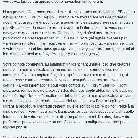
vous avez lus, ce qui améliore votre navigation sur le forum.
Nous pouvons également créer des cookies externes au logiciel phpBB tout en
naviguant sur « Forum LegTux », bien que ceux-ci soient hors de portée du
document qui est prévu pour couvrir seulement les pages créées par le logiciel
phpBB. La seconde manière est de récupérer l’information que vous nous
envoyez et que nous collectons. Ceci peut être, et n’est pas limité à : la
publication de message en tant qu’utilisateur invité (désignée ci-après par
« messages invités »), l’enregistrement sur « Forum LegTux » (désignée ici par
« votre compte ») et les messages que vous envoyez après l’enregistrement et
lors d’une connexion (désignés ici par « vos messages »).
Votre compte contiendra au minimum un identifiant unique (désigné ci-après
par « votre nom d’utilisateur »), un mot de passe personnel utilisé pour la
connexion à votre compte (désigné ci-après par « votre mot de passe »), et
une adresse courriel personnelle valide (désignée ci-après par « votre
courriel »). Vos informations pour votre compte sur « Forum LegTux » sont
protégées par les lois de protection des données applicables dans le pays qui
nous héberge. Toute information en-dehors de votre nom d’utilisateur, de votre
mot de passe et de votre adresse courriel requise par « Forum LegTux »
durant la procédure d’enregistrement, qu’elle soit obligatoire ou non, reste à la
discrétion de « Forum LegTux ». Dans tous les cas, vous pouvez choisir quelle
information de votre compte sera affichée publiquement. De plus, dans votre
profil, vous pouvez souscrire ou non à l’envoi automatique de courriel par le
logiciel phpBB.
Votre mot de passe est crypté (hashage à sens unique) afin qu’il soit sécurisé.