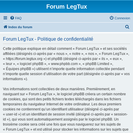
Forum LegTux
FAQ
Connexion
R
Index du forum
e
Forum LegTux - Politique de confidentialité
c
h
Cette politique explique en détail comment « Forum LegTux » et ses sociétés
affiliées (désignés ci-après par « nous », « notre », « nos », « Forum LegTux »,
e
« https://forum.legtux.org ») et phpBB (désigné ci-après par « ils », « eux »,
r
« leur », « logiciel phpBB », « www.phpbb.com », « phpBB Limited »,
« Équipes phpBB ») utilisent n’importe quelle information collectée pendant
c
n’importe quelle session d’utilisation de votre part (désignée ci-après par « vos
h
informations »).
e
Vos informations sont collectées de deux manières. Premièrement, en
r
naviguant sur « Forum LegTux », le logiciel phpBB créera un certain nombre
de cookies, qui sont des petits fichiers textes téléchargés dans les fichiers
temporaires du navigateur Internet de votre ordinateur. Les deux premiers
cookies ne contiennent qu’un identifiant utilisateur (désigné ci-après par
« user-id ») et un identifiant de session invité (désigné ci-après par « session-
id »), qui vous sont automatiquement assignés par le logiciel phpBB. Un
troisième cookie sera créé une fois que vous naviguerez sur les sujets de
« Forum LegTux » et est utilisé pour stocker les informations sur les sujets que