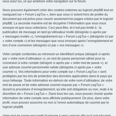
vous avez lus, ce qui améliore votre navigation sur le forum.
Nous pouvons également créer des cookies externes au logiciel phpBB tout en
naviguant sur « Forum LegTux », bien que ceux-ci soient hors de portée du
document qui est prévu pour couvrir seulement les pages créées par le logiciel
phpBB. La seconde manière est de récupérer l’information que vous nous
envoyez et que nous collectons. Ceci peut être, et n’est pas limité à : la
publication de message en tant qu’utilisateur invité (désignée ci-après par
« messages invités »), l’enregistrement sur « Forum LegTux » (désignée ici par
« votre compte ») et les messages que vous envoyez après l’enregistrement et
lors d’une connexion (désignés ici par « vos messages »).
Votre compte contiendra au minimum un identifiant unique (désigné ci-après
par « votre nom d’utilisateur »), un mot de passe personnel utilisé pour la
connexion à votre compte (désigné ci-après par « votre mot de passe »), et
une adresse courriel personnelle valide (désignée ci-après par « votre
courriel »). Vos informations pour votre compte sur « Forum LegTux » sont
protégées par les lois de protection des données applicables dans le pays qui
nous héberge. Toute information en-dehors de votre nom d’utilisateur, de votre
mot de passe et de votre adresse courriel requise par « Forum LegTux »
durant la procédure d’enregistrement, qu’elle soit obligatoire ou non, reste à la
discrétion de « Forum LegTux ». Dans tous les cas, vous pouvez choisir quelle
information de votre compte sera affichée publiquement. De plus, dans votre
profil, vous pouvez souscrire ou non à l’envoi automatique de courriel par le
logiciel phpBB.
Votre mot de passe est crypté (hashage à sens unique) afin qu’il soit sécurisé.