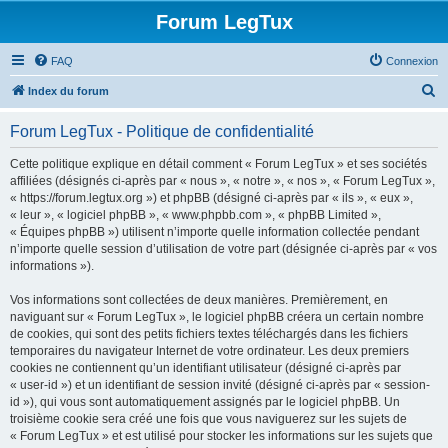
Forum LegTux
FAQ
Connexion
R
Index du forum
e
Forum LegTux - Politique de confidentialité
c
h
Cette politique explique en détail comment « Forum LegTux » et ses sociétés
affiliées (désignés ci-après par « nous », « notre », « nos », « Forum LegTux »,
e
« https://forum.legtux.org ») et phpBB (désigné ci-après par « ils », « eux »,
r
« leur », « logiciel phpBB », « www.phpbb.com », « phpBB Limited »,
« Équipes phpBB ») utilisent n’importe quelle information collectée pendant
c
n’importe quelle session d’utilisation de votre part (désignée ci-après par « vos
h
informations »).
e
Vos informations sont collectées de deux manières. Premièrement, en
r
naviguant sur « Forum LegTux », le logiciel phpBB créera un certain nombre
de cookies, qui sont des petits fichiers textes téléchargés dans les fichiers
temporaires du navigateur Internet de votre ordinateur. Les deux premiers
cookies ne contiennent qu’un identifiant utilisateur (désigné ci-après par
« user-id ») et un identifiant de session invité (désigné ci-après par « session-
id »), qui vous sont automatiquement assignés par le logiciel phpBB. Un
troisième cookie sera créé une fois que vous naviguerez sur les sujets de
« Forum LegTux » et est utilisé pour stocker les informations sur les sujets que