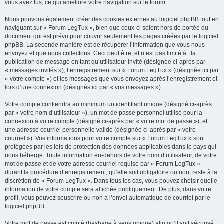
vous avez lus, ce qui améliore votre navigation sur le forum.
Nous pouvons également créer des cookies externes au logiciel phpBB tout en
naviguant sur « Forum LegTux », bien que ceux-ci soient hors de portée du
document qui est prévu pour couvrir seulement les pages créées par le logiciel
phpBB. La seconde manière est de récupérer l’information que vous nous
envoyez et que nous collectons. Ceci peut être, et n’est pas limité à : la
publication de message en tant qu’utilisateur invité (désignée ci-après par
« messages invités »), l’enregistrement sur « Forum LegTux » (désignée ici par
« votre compte ») et les messages que vous envoyez après l’enregistrement et
lors d’une connexion (désignés ici par « vos messages »).
Votre compte contiendra au minimum un identifiant unique (désigné ci-après
par « votre nom d’utilisateur »), un mot de passe personnel utilisé pour la
connexion à votre compte (désigné ci-après par « votre mot de passe »), et
une adresse courriel personnelle valide (désignée ci-après par « votre
courriel »). Vos informations pour votre compte sur « Forum LegTux » sont
protégées par les lois de protection des données applicables dans le pays qui
nous héberge. Toute information en-dehors de votre nom d’utilisateur, de votre
mot de passe et de votre adresse courriel requise par « Forum LegTux »
durant la procédure d’enregistrement, qu’elle soit obligatoire ou non, reste à la
discrétion de « Forum LegTux ». Dans tous les cas, vous pouvez choisir quelle
information de votre compte sera affichée publiquement. De plus, dans votre
profil, vous pouvez souscrire ou non à l’envoi automatique de courriel par le
logiciel phpBB.
Votre mot de passe est crypté (hashage à sens unique) afin qu’il soit sécurisé.