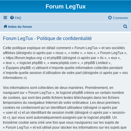
Forum LegTux
FAQ
Connexion
R
Index du forum
e
Forum LegTux - Politique de confidentialité
c
h
Cette politique explique en détail comment « Forum LegTux » et ses sociétés
affiliées (désignés ci-après par « nous », « notre », « nos », « Forum LegTux »,
e
« https://forum.legtux.org ») et phpBB (désigné ci-après par « ils », « eux »,
r
« leur », « logiciel phpBB », « www.phpbb.com », « phpBB Limited »,
« Équipes phpBB ») utilisent n’importe quelle information collectée pendant
c
n’importe quelle session d’utilisation de votre part (désignée ci-après par « vos
h
informations »).
e
Vos informations sont collectées de deux manières. Premièrement, en
r
naviguant sur « Forum LegTux », le logiciel phpBB créera un certain nombre
de cookies, qui sont des petits fichiers textes téléchargés dans les fichiers
temporaires du navigateur Internet de votre ordinateur. Les deux premiers
cookies ne contiennent qu’un identifiant utilisateur (désigné ci-après par
« user-id ») et un identifiant de session invité (désigné ci-après par « session-
id »), qui vous sont automatiquement assignés par le logiciel phpBB. Un
troisième cookie sera créé une fois que vous naviguerez sur les sujets de
« Forum LegTux » et est utilisé pour stocker les informations sur les sujets que