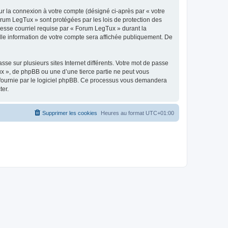
ur la connexion à votre compte (désigné ci-après par « votre
orum LegTux » sont protégées par les lois de protection des
resse courriel requise par « Forum LegTux » durant la
elle information de votre compte sera affichée publiquement. De
se sur plusieurs sites Internet différents. Votre mot de passe
 », de phpBB ou une d’une tierce partie ne peut vous
» fournie par le logiciel phpBB. Ce processus vous demandera
ter.
Supprimer les cookies
Heures au format
UTC+01:00