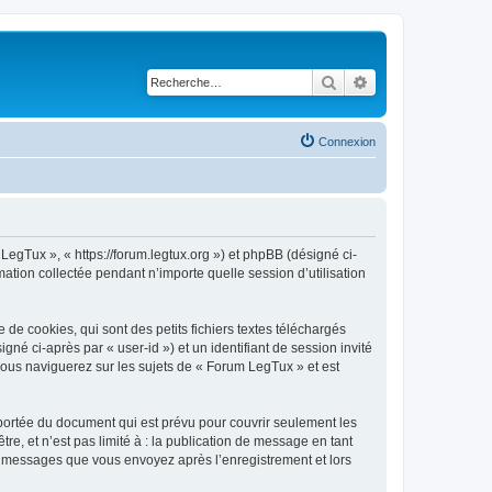
Rechercher
Recherche avancé
Connexion
LegTux », « https://forum.legtux.org ») et phpBB (désigné ci-
mation collectée pendant n’importe quelle session d’utilisation
e cookies, qui sont des petits fichiers textes téléchargés
gné ci-après par « user-id ») et un identifiant de session invité
vous naviguerez sur les sujets de « Forum LegTux » et est
portée du document qui est prévu pour couvrir seulement les
e, et n’est pas limité à : la publication de message en tant
les messages que vous envoyez après l’enregistrement et lors