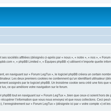
ses sociétés affiliées (désignés ci-après par « nous », « notre », « nos », « Forum 
.phpbb.com », « phpBB Limited », « Équipes phpBB ») utilisent n’importe quelle infor
t, en naviguant sur « Forum LegTux », le logiciel phpBB créera un certain nombre d
inateur. Les deux premiers cookies ne contiennent qu’un identifiant utilisateur (dési
uement assignés par le logiciel phpBB. Un troisième cookie sera créé une fois que 
z lus, ce qui améliore votre navigation sur le forum.
 phpBB tout en naviguant sur « Forum LegTux », bien que ceux-ci soient hors de 
écupérer l’information que vous nous envoyez et que nous collectons. Ceci peut êtr
 »), l’enregistrement sur « Forum LegTux » (désignée ici par « votre compte ») et 