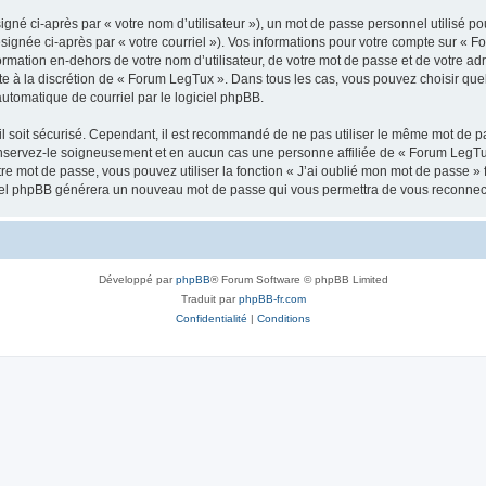
gné ci-après par « votre nom d’utilisateur »), un mot de passe personnel utilisé po
signée ci-après par « votre courriel »). Vos informations pour votre compte sur « F
mation en-dehors de votre nom d’utilisateur, de votre mot de passe et de votre ad
ste à la discrétion de « Forum LegTux ». Dans tous les cas, vous pouvez choisir qu
automatique de courriel par le logiciel phpBB.
l soit sécurisé. Cependant, il est recommandé de ne pas utiliser le même mot de pas
nservez-le soigneusement et en aucun cas une personne affiliée de « Forum LegTux
re mot de passe, vous pouvez utiliser la fonction « J’ai oublié mon mot de passe 
logiciel phpBB générera un nouveau mot de passe qui vous permettra de vous reconnec
Développé par
phpBB
® Forum Software © phpBB Limited
Traduit par
phpBB-fr.com
Confidentialité
|
Conditions