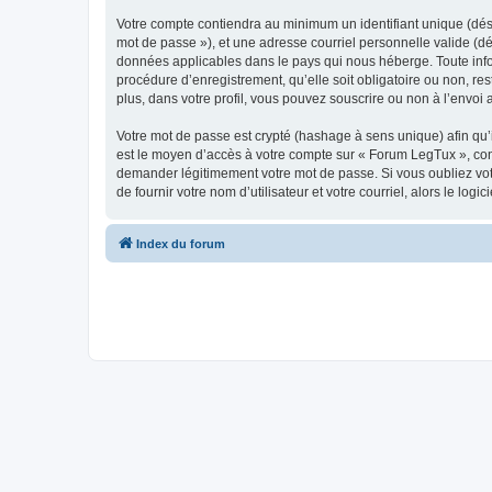
Votre compte contiendra au minimum un identifiant unique (dési
mot de passe »), et une adresse courriel personnelle valide (dé
données applicables dans le pays qui nous héberge. Toute infor
procédure d’enregistrement, qu’elle soit obligatoire ou non, re
plus, dans votre profil, vous pouvez souscrire ou non à l’envoi 
Votre mot de passe est crypté (hashage à sens unique) afin qu’i
est le moyen d’accès à votre compte sur « Forum LegTux », co
demander légitimement votre mot de passe. Si vous oubliez vot
de fournir votre nom d’utilisateur et votre courriel, alors le 
Index du forum