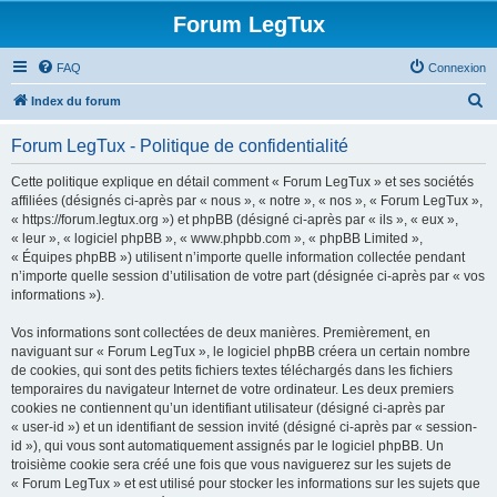
Forum LegTux
FAQ
Connexion
R
Index du forum
e
Forum LegTux - Politique de confidentialité
c
h
Cette politique explique en détail comment « Forum LegTux » et ses sociétés
affiliées (désignés ci-après par « nous », « notre », « nos », « Forum LegTux »,
e
« https://forum.legtux.org ») et phpBB (désigné ci-après par « ils », « eux »,
r
« leur », « logiciel phpBB », « www.phpbb.com », « phpBB Limited »,
« Équipes phpBB ») utilisent n’importe quelle information collectée pendant
c
n’importe quelle session d’utilisation de votre part (désignée ci-après par « vos
h
informations »).
e
Vos informations sont collectées de deux manières. Premièrement, en
r
naviguant sur « Forum LegTux », le logiciel phpBB créera un certain nombre
de cookies, qui sont des petits fichiers textes téléchargés dans les fichiers
temporaires du navigateur Internet de votre ordinateur. Les deux premiers
cookies ne contiennent qu’un identifiant utilisateur (désigné ci-après par
« user-id ») et un identifiant de session invité (désigné ci-après par « session-
id »), qui vous sont automatiquement assignés par le logiciel phpBB. Un
troisième cookie sera créé une fois que vous naviguerez sur les sujets de
« Forum LegTux » et est utilisé pour stocker les informations sur les sujets que