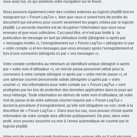
vous avez lus, ce qui améliore votre navigation sur le forum.
Nous pouvons également créer des cookies externes au logiciel phpBB tout en
naviguant sur « Forum LegTux », bien que ceux-ci soient hors de portée du
document qui est prévu pour couvrir seulement les pages créées par le logiciel
phpBB. La seconde manière est de récupérer l’information que vous nous
envoyez et que nous collectons. Ceci peut être, et n’est pas limité à : la
publication de message en tant qu’utilisateur invité (désignée ci-après par
« messages invités »), l’enregistrement sur « Forum LegTux » (désignée ici par
« votre compte ») et les messages que vous envoyez après l’enregistrement et
lors d’une connexion (désignés ici par « vos messages »).
Votre compte contiendra au minimum un identifiant unique (désigné ci-après
par « votre nom d’utilisateur »), un mot de passe personnel utilisé pour la
connexion à votre compte (désigné ci-après par « votre mot de passe »), et
une adresse courriel personnelle valide (désignée ci-après par « votre
courriel »). Vos informations pour votre compte sur « Forum LegTux » sont
protégées par les lois de protection des données applicables dans le pays qui
nous héberge. Toute information en-dehors de votre nom d’utilisateur, de votre
mot de passe et de votre adresse courriel requise par « Forum LegTux »
durant la procédure d’enregistrement, qu’elle soit obligatoire ou non, reste à la
discrétion de « Forum LegTux ». Dans tous les cas, vous pouvez choisir quelle
information de votre compte sera affichée publiquement. De plus, dans votre
profil, vous pouvez souscrire ou non à l’envoi automatique de courriel par le
logiciel phpBB.
Votre mot de passe est crypté (hashage à sens unique) afin qu’il soit sécurisé.