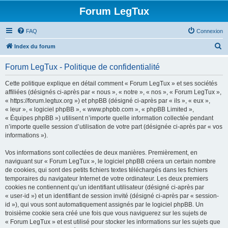
Forum LegTux
FAQ
Connexion
R
Index du forum
e
Forum LegTux - Politique de confidentialité
c
h
Cette politique explique en détail comment « Forum LegTux » et ses sociétés
affiliées (désignés ci-après par « nous », « notre », « nos », « Forum LegTux »,
e
« https://forum.legtux.org ») et phpBB (désigné ci-après par « ils », « eux »,
r
« leur », « logiciel phpBB », « www.phpbb.com », « phpBB Limited »,
« Équipes phpBB ») utilisent n’importe quelle information collectée pendant
c
n’importe quelle session d’utilisation de votre part (désignée ci-après par « vos
h
informations »).
e
Vos informations sont collectées de deux manières. Premièrement, en
r
naviguant sur « Forum LegTux », le logiciel phpBB créera un certain nombre
de cookies, qui sont des petits fichiers textes téléchargés dans les fichiers
temporaires du navigateur Internet de votre ordinateur. Les deux premiers
cookies ne contiennent qu’un identifiant utilisateur (désigné ci-après par
« user-id ») et un identifiant de session invité (désigné ci-après par « session-
id »), qui vous sont automatiquement assignés par le logiciel phpBB. Un
troisième cookie sera créé une fois que vous naviguerez sur les sujets de
« Forum LegTux » et est utilisé pour stocker les informations sur les sujets que