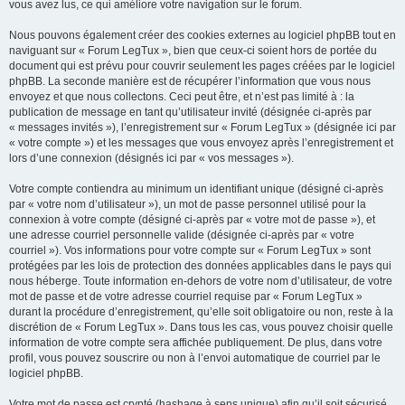
vous avez lus, ce qui améliore votre navigation sur le forum.
Nous pouvons également créer des cookies externes au logiciel phpBB tout en
naviguant sur « Forum LegTux », bien que ceux-ci soient hors de portée du
document qui est prévu pour couvrir seulement les pages créées par le logiciel
phpBB. La seconde manière est de récupérer l’information que vous nous
envoyez et que nous collectons. Ceci peut être, et n’est pas limité à : la
publication de message en tant qu’utilisateur invité (désignée ci-après par
« messages invités »), l’enregistrement sur « Forum LegTux » (désignée ici par
« votre compte ») et les messages que vous envoyez après l’enregistrement et
lors d’une connexion (désignés ici par « vos messages »).
Votre compte contiendra au minimum un identifiant unique (désigné ci-après
par « votre nom d’utilisateur »), un mot de passe personnel utilisé pour la
connexion à votre compte (désigné ci-après par « votre mot de passe »), et
une adresse courriel personnelle valide (désignée ci-après par « votre
courriel »). Vos informations pour votre compte sur « Forum LegTux » sont
protégées par les lois de protection des données applicables dans le pays qui
nous héberge. Toute information en-dehors de votre nom d’utilisateur, de votre
mot de passe et de votre adresse courriel requise par « Forum LegTux »
durant la procédure d’enregistrement, qu’elle soit obligatoire ou non, reste à la
discrétion de « Forum LegTux ». Dans tous les cas, vous pouvez choisir quelle
information de votre compte sera affichée publiquement. De plus, dans votre
profil, vous pouvez souscrire ou non à l’envoi automatique de courriel par le
logiciel phpBB.
Votre mot de passe est crypté (hashage à sens unique) afin qu’il soit sécurisé.