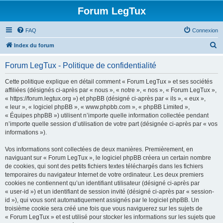
Forum LegTux
FAQ
Connexion
R
Index du forum
e
Forum LegTux - Politique de confidentialité
c
h
Cette politique explique en détail comment « Forum LegTux » et ses sociétés
affiliées (désignés ci-après par « nous », « notre », « nos », « Forum LegTux »,
e
« https://forum.legtux.org ») et phpBB (désigné ci-après par « ils », « eux »,
r
« leur », « logiciel phpBB », « www.phpbb.com », « phpBB Limited »,
« Équipes phpBB ») utilisent n’importe quelle information collectée pendant
c
n’importe quelle session d’utilisation de votre part (désignée ci-après par « vos
h
informations »).
e
Vos informations sont collectées de deux manières. Premièrement, en
r
naviguant sur « Forum LegTux », le logiciel phpBB créera un certain nombre
de cookies, qui sont des petits fichiers textes téléchargés dans les fichiers
temporaires du navigateur Internet de votre ordinateur. Les deux premiers
cookies ne contiennent qu’un identifiant utilisateur (désigné ci-après par
« user-id ») et un identifiant de session invité (désigné ci-après par « session-
id »), qui vous sont automatiquement assignés par le logiciel phpBB. Un
troisième cookie sera créé une fois que vous naviguerez sur les sujets de
« Forum LegTux » et est utilisé pour stocker les informations sur les sujets que