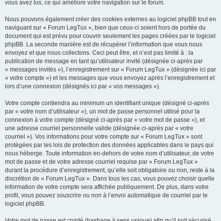
vous avez lus, ce qui améliore votre navigation sur le forum.
Nous pouvons également créer des cookies externes au logiciel phpBB tout en
naviguant sur « Forum LegTux », bien que ceux-ci soient hors de portée du
document qui est prévu pour couvrir seulement les pages créées par le logiciel
phpBB. La seconde manière est de récupérer l’information que vous nous
envoyez et que nous collectons. Ceci peut être, et n’est pas limité à : la
publication de message en tant qu’utilisateur invité (désignée ci-après par
« messages invités »), l’enregistrement sur « Forum LegTux » (désignée ici par
« votre compte ») et les messages que vous envoyez après l’enregistrement et
lors d’une connexion (désignés ici par « vos messages »).
Votre compte contiendra au minimum un identifiant unique (désigné ci-après
par « votre nom d’utilisateur »), un mot de passe personnel utilisé pour la
connexion à votre compte (désigné ci-après par « votre mot de passe »), et
une adresse courriel personnelle valide (désignée ci-après par « votre
courriel »). Vos informations pour votre compte sur « Forum LegTux » sont
protégées par les lois de protection des données applicables dans le pays qui
nous héberge. Toute information en-dehors de votre nom d’utilisateur, de votre
mot de passe et de votre adresse courriel requise par « Forum LegTux »
durant la procédure d’enregistrement, qu’elle soit obligatoire ou non, reste à la
discrétion de « Forum LegTux ». Dans tous les cas, vous pouvez choisir quelle
information de votre compte sera affichée publiquement. De plus, dans votre
profil, vous pouvez souscrire ou non à l’envoi automatique de courriel par le
logiciel phpBB.
Votre mot de passe est crypté (hashage à sens unique) afin qu’il soit sécurisé.