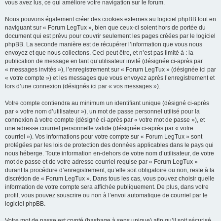
vous avez lus, ce qui améliore votre navigation sur le forum.
Nous pouvons également créer des cookies externes au logiciel phpBB tout en
naviguant sur « Forum LegTux », bien que ceux-ci soient hors de portée du
document qui est prévu pour couvrir seulement les pages créées par le logiciel
phpBB. La seconde manière est de récupérer l’information que vous nous
envoyez et que nous collectons. Ceci peut être, et n’est pas limité à : la
publication de message en tant qu’utilisateur invité (désignée ci-après par
« messages invités »), l’enregistrement sur « Forum LegTux » (désignée ici par
« votre compte ») et les messages que vous envoyez après l’enregistrement et
lors d’une connexion (désignés ici par « vos messages »).
Votre compte contiendra au minimum un identifiant unique (désigné ci-après
par « votre nom d’utilisateur »), un mot de passe personnel utilisé pour la
connexion à votre compte (désigné ci-après par « votre mot de passe »), et
une adresse courriel personnelle valide (désignée ci-après par « votre
courriel »). Vos informations pour votre compte sur « Forum LegTux » sont
protégées par les lois de protection des données applicables dans le pays qui
nous héberge. Toute information en-dehors de votre nom d’utilisateur, de votre
mot de passe et de votre adresse courriel requise par « Forum LegTux »
durant la procédure d’enregistrement, qu’elle soit obligatoire ou non, reste à la
discrétion de « Forum LegTux ». Dans tous les cas, vous pouvez choisir quelle
information de votre compte sera affichée publiquement. De plus, dans votre
profil, vous pouvez souscrire ou non à l’envoi automatique de courriel par le
logiciel phpBB.
Votre mot de passe est crypté (hashage à sens unique) afin qu’il soit sécurisé.