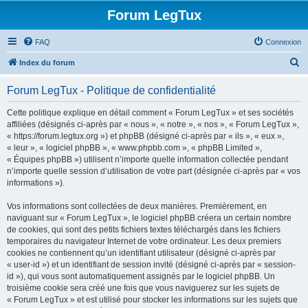
Forum LegTux
FAQ
Connexion
R
Index du forum
e
Forum LegTux - Politique de confidentialité
c
h
Cette politique explique en détail comment « Forum LegTux » et ses sociétés
affiliées (désignés ci-après par « nous », « notre », « nos », « Forum LegTux »,
e
« https://forum.legtux.org ») et phpBB (désigné ci-après par « ils », « eux »,
r
« leur », « logiciel phpBB », « www.phpbb.com », « phpBB Limited »,
« Équipes phpBB ») utilisent n’importe quelle information collectée pendant
c
n’importe quelle session d’utilisation de votre part (désignée ci-après par « vos
h
informations »).
e
Vos informations sont collectées de deux manières. Premièrement, en
r
naviguant sur « Forum LegTux », le logiciel phpBB créera un certain nombre
de cookies, qui sont des petits fichiers textes téléchargés dans les fichiers
temporaires du navigateur Internet de votre ordinateur. Les deux premiers
cookies ne contiennent qu’un identifiant utilisateur (désigné ci-après par
« user-id ») et un identifiant de session invité (désigné ci-après par « session-
id »), qui vous sont automatiquement assignés par le logiciel phpBB. Un
troisième cookie sera créé une fois que vous naviguerez sur les sujets de
« Forum LegTux » et est utilisé pour stocker les informations sur les sujets que