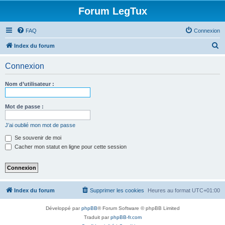
Forum LegTux
FAQ
Connexion
R
Index du forum
e
Connexion
c
h
Nom d’utilisateur :
e
r
Mot de passe :
c
J’ai oublié mon mot de passe
h
Se souvenir de moi
e
Cacher mon statut en ligne pour cette session
r
Index du forum
Supprimer les cookies
Heures au format
UTC+01:00
Développé par
phpBB
® Forum Software © phpBB Limited
Traduit par
phpBB-fr.com