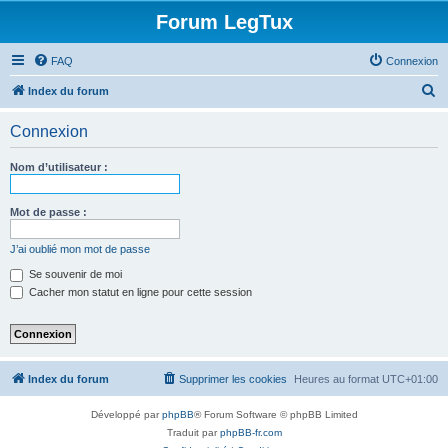
Forum LegTux
FAQ
Connexion
R
Index du forum
e
Connexion
c
h
Nom d’utilisateur :
e
r
Mot de passe :
c
J’ai oublié mon mot de passe
h
Se souvenir de moi
e
Cacher mon statut en ligne pour cette session
r
Index du forum
Supprimer les cookies
Heures au format
UTC+01:00
Développé par
phpBB
® Forum Software © phpBB Limited
Traduit par
phpBB-fr.com