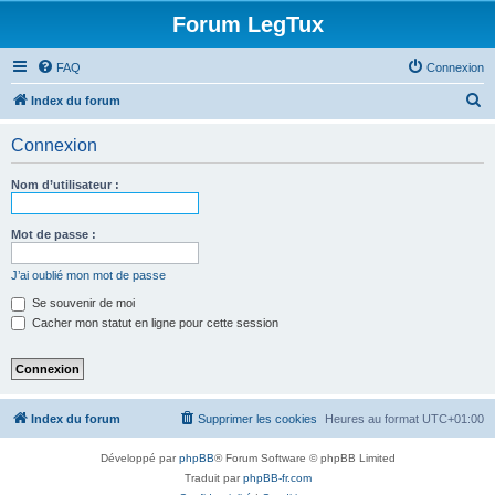
Forum LegTux
FAQ
Connexion
R
Index du forum
e
Connexion
c
h
Nom d’utilisateur :
e
r
Mot de passe :
c
J’ai oublié mon mot de passe
h
Se souvenir de moi
e
Cacher mon statut en ligne pour cette session
r
Index du forum
Supprimer les cookies
Heures au format
UTC+01:00
Développé par
phpBB
® Forum Software © phpBB Limited
Traduit par
phpBB-fr.com