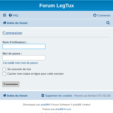
Forum LegTux
FAQ
Connexion
R
Index du forum
e
Connexion
c
h
Nom d’utilisateur :
e
r
Mot de passe :
c
J’ai oublié mon mot de passe
h
Se souvenir de moi
e
Cacher mon statut en ligne pour cette session
r
Index du forum
Supprimer les cookies
Heures au format
UTC+01:00
Développé par
phpBB
® Forum Software © phpBB Limited
Traduit par
phpBB-fr.com