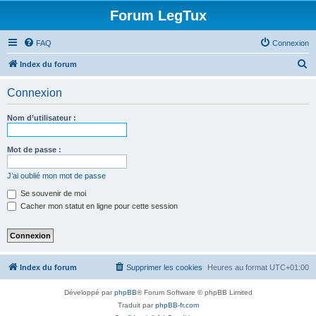
Forum LegTux
FAQ
Connexion
R
Index du forum
e
Connexion
c
h
Nom d’utilisateur :
e
r
Mot de passe :
c
J’ai oublié mon mot de passe
h
Se souvenir de moi
e
Cacher mon statut en ligne pour cette session
r
Index du forum
Supprimer les cookies
Heures au format
UTC+01:00
Développé par
phpBB
® Forum Software © phpBB Limited
Traduit par
phpBB-fr.com