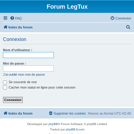
Forum LegTux
FAQ
Connexion
R
Index du forum
e
Connexion
c
h
Nom d’utilisateur :
e
r
Mot de passe :
c
J’ai oublié mon mot de passe
h
Se souvenir de moi
e
Cacher mon statut en ligne pour cette session
r
Index du forum
Supprimer les cookies
Heures au format
UTC+01:00
Développé par
phpBB
® Forum Software © phpBB Limited
Traduit par
phpBB-fr.com