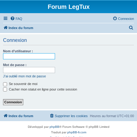
Forum LegTux
FAQ
Connexion
R
Index du forum
e
Connexion
c
h
Nom d’utilisateur :
e
r
Mot de passe :
c
J’ai oublié mon mot de passe
h
Se souvenir de moi
e
Cacher mon statut en ligne pour cette session
r
Index du forum
Supprimer les cookies
Heures au format
UTC+01:00
Développé par
phpBB
® Forum Software © phpBB Limited
Traduit par
phpBB-fr.com