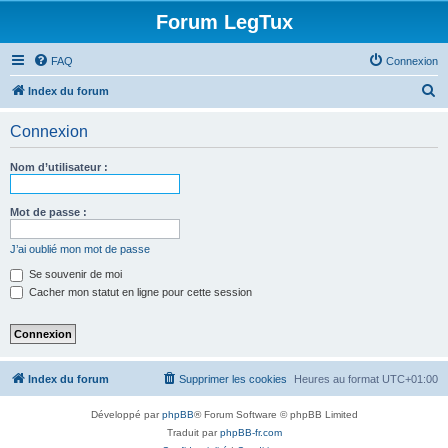
Forum LegTux
FAQ
Connexion
R
Index du forum
e
Connexion
c
h
Nom d’utilisateur :
e
r
Mot de passe :
c
J’ai oublié mon mot de passe
h
Se souvenir de moi
e
Cacher mon statut en ligne pour cette session
r
Index du forum
Supprimer les cookies
Heures au format
UTC+01:00
Développé par
phpBB
® Forum Software © phpBB Limited
Traduit par
phpBB-fr.com