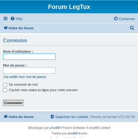
Forum LegTux
FAQ
Connexion
R
Index du forum
e
Connexion
c
h
Nom d’utilisateur :
e
r
Mot de passe :
c
J’ai oublié mon mot de passe
h
Se souvenir de moi
e
Cacher mon statut en ligne pour cette session
r
Index du forum
Supprimer les cookies
Heures au format
UTC+01:00
Développé par
phpBB
® Forum Software © phpBB Limited
Traduit par
phpBB-fr.com