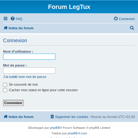
Forum LegTux
FAQ
Connexion
R
Index du forum
e
Connexion
c
h
Nom d’utilisateur :
e
r
Mot de passe :
c
J’ai oublié mon mot de passe
h
Se souvenir de moi
e
Cacher mon statut en ligne pour cette session
r
Index du forum
Supprimer les cookies
Heures au format
UTC+01:00
Développé par
phpBB
® Forum Software © phpBB Limited
Traduit par
phpBB-fr.com