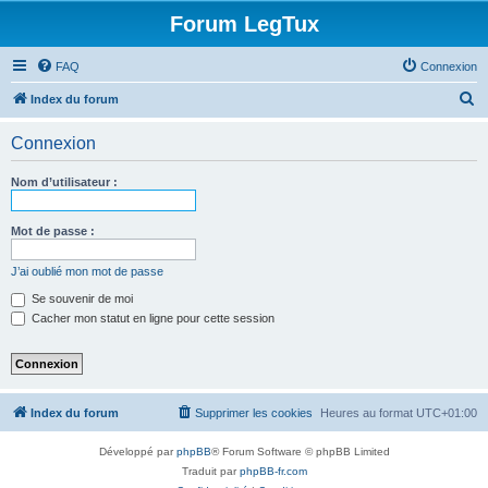
Forum LegTux
FAQ
Connexion
R
Index du forum
e
Connexion
c
h
Nom d’utilisateur :
e
r
Mot de passe :
c
J’ai oublié mon mot de passe
h
Se souvenir de moi
e
Cacher mon statut en ligne pour cette session
r
Index du forum
Supprimer les cookies
Heures au format
UTC+01:00
Développé par
phpBB
® Forum Software © phpBB Limited
Traduit par
phpBB-fr.com