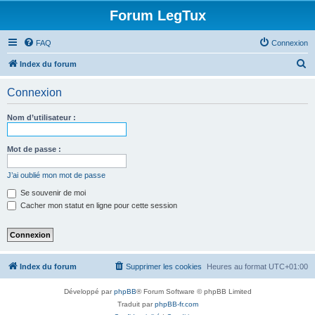
Forum LegTux
FAQ
Connexion
R
Index du forum
e
Connexion
c
h
Nom d’utilisateur :
e
r
Mot de passe :
c
J’ai oublié mon mot de passe
h
Se souvenir de moi
e
Cacher mon statut en ligne pour cette session
r
Index du forum
Supprimer les cookies
Heures au format
UTC+01:00
Développé par
phpBB
® Forum Software © phpBB Limited
Traduit par
phpBB-fr.com