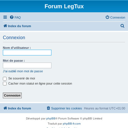
Forum LegTux
FAQ
Connexion
R
Index du forum
e
Connexion
c
h
Nom d’utilisateur :
e
r
Mot de passe :
c
J’ai oublié mon mot de passe
h
Se souvenir de moi
e
Cacher mon statut en ligne pour cette session
r
Index du forum
Supprimer les cookies
Heures au format
UTC+01:00
Développé par
phpBB
® Forum Software © phpBB Limited
Traduit par
phpBB-fr.com