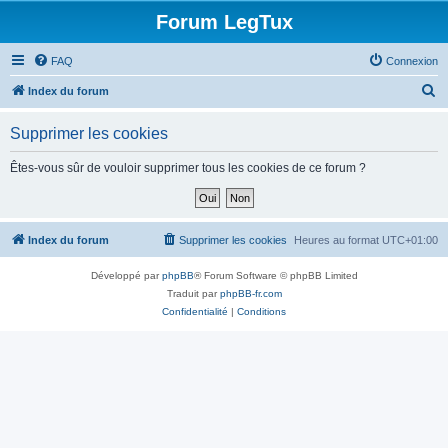
Forum LegTux
FAQ
Connexion
R
Index du forum
e
Supprimer les cookies
c
h
Êtes-vous sûr de vouloir supprimer tous les cookies de ce forum ?
e
r
c
Index du forum
Supprimer les cookies
Heures au format
UTC+01:00
h
Développé par
phpBB
® Forum Software © phpBB Limited
e
Traduit par
phpBB-fr.com
r
Confidentialité
|
Conditions