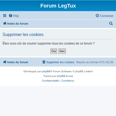
Forum LegTux
FAQ
Connexion
R
Index du forum
e
Supprimer les cookies
c
h
Êtes-vous sûr de vouloir supprimer tous les cookies de ce forum ?
e
r
c
Index du forum
Supprimer les cookies
Heures au format
UTC+01:00
h
Développé par
phpBB
® Forum Software © phpBB Limited
e
Traduit par
phpBB-fr.com
r
Confidentialité
|
Conditions