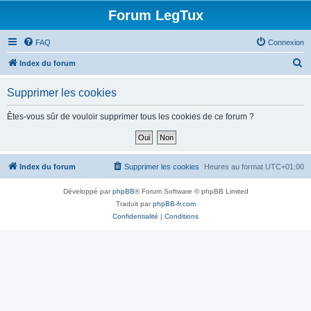
Forum LegTux
FAQ
Connexion
R
Index du forum
e
Supprimer les cookies
c
h
Êtes-vous sûr de vouloir supprimer tous les cookies de ce forum ?
e
r
c
Index du forum
Supprimer les cookies
Heures au format
UTC+01:00
h
Développé par
phpBB
® Forum Software © phpBB Limited
e
Traduit par
phpBB-fr.com
r
Confidentialité
|
Conditions