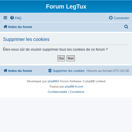
Forum LegTux
FAQ
Connexion
R
Index du forum
e
Supprimer les cookies
c
h
Êtes-vous sûr de vouloir supprimer tous les cookies de ce forum ?
e
r
c
Index du forum
Supprimer les cookies
Heures au format
UTC+01:00
h
Développé par
phpBB
® Forum Software © phpBB Limited
e
Traduit par
phpBB-fr.com
r
Confidentialité
|
Conditions