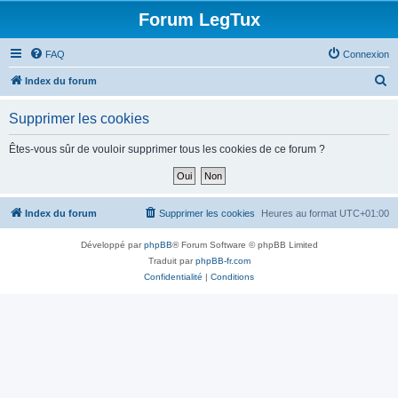
Forum LegTux
FAQ
Connexion
R
Index du forum
e
Supprimer les cookies
c
h
Êtes-vous sûr de vouloir supprimer tous les cookies de ce forum ?
e
r
c
Index du forum
Supprimer les cookies
Heures au format
UTC+01:00
h
Développé par
phpBB
® Forum Software © phpBB Limited
e
Traduit par
phpBB-fr.com
r
Confidentialité
|
Conditions