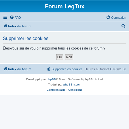
Forum LegTux
FAQ
Connexion
R
Index du forum
e
Supprimer les cookies
c
h
Êtes-vous sûr de vouloir supprimer tous les cookies de ce forum ?
e
r
c
Index du forum
Supprimer les cookies
Heures au format
UTC+01:00
h
Développé par
phpBB
® Forum Software © phpBB Limited
e
Traduit par
phpBB-fr.com
r
Confidentialité
|
Conditions