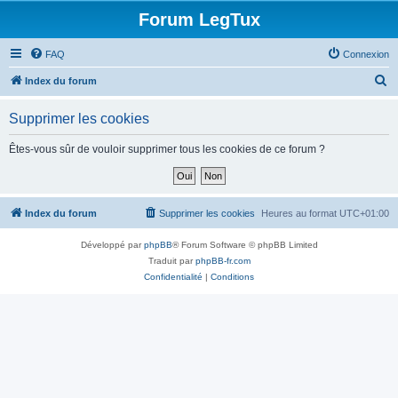
Forum LegTux
FAQ
Connexion
R
Index du forum
e
Supprimer les cookies
c
h
Êtes-vous sûr de vouloir supprimer tous les cookies de ce forum ?
e
r
c
Index du forum
Supprimer les cookies
Heures au format
UTC+01:00
h
Développé par
phpBB
® Forum Software © phpBB Limited
e
Traduit par
phpBB-fr.com
r
Confidentialité
|
Conditions