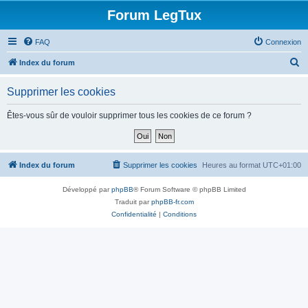
Forum LegTux
FAQ
Connexion
R
Index du forum
e
Supprimer les cookies
c
h
Êtes-vous sûr de vouloir supprimer tous les cookies de ce forum ?
e
r
c
Index du forum
Supprimer les cookies
Heures au format
UTC+01:00
h
Développé par
phpBB
® Forum Software © phpBB Limited
e
Traduit par
phpBB-fr.com
r
Confidentialité
|
Conditions