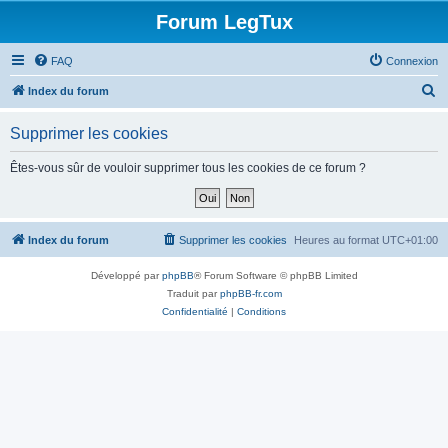
Forum LegTux
FAQ
Connexion
R
Index du forum
e
Supprimer les cookies
c
h
Êtes-vous sûr de vouloir supprimer tous les cookies de ce forum ?
e
r
c
Index du forum
Supprimer les cookies
Heures au format
UTC+01:00
h
Développé par
phpBB
® Forum Software © phpBB Limited
e
Traduit par
phpBB-fr.com
r
Confidentialité
|
Conditions