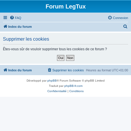
Forum LegTux
FAQ
Connexion
R
Index du forum
e
Supprimer les cookies
c
h
Êtes-vous sûr de vouloir supprimer tous les cookies de ce forum ?
e
r
c
Index du forum
Supprimer les cookies
Heures au format
UTC+01:00
h
Développé par
phpBB
® Forum Software © phpBB Limited
e
Traduit par
phpBB-fr.com
r
Confidentialité
|
Conditions