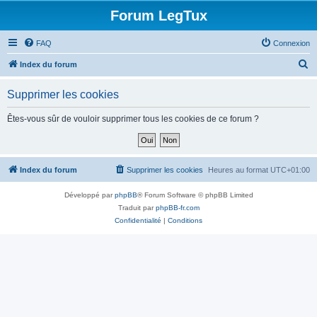
Forum LegTux
FAQ
Connexion
R
Index du forum
e
Supprimer les cookies
c
h
Êtes-vous sûr de vouloir supprimer tous les cookies de ce forum ?
e
r
c
Index du forum
Supprimer les cookies
Heures au format
UTC+01:00
h
Développé par
phpBB
® Forum Software © phpBB Limited
e
Traduit par
phpBB-fr.com
r
Confidentialité
|
Conditions