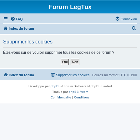
Forum LegTux
FAQ
Connexion
R
Index du forum
e
Supprimer les cookies
c
h
Êtes-vous sûr de vouloir supprimer tous les cookies de ce forum ?
e
r
c
Index du forum
Supprimer les cookies
Heures au format
UTC+01:00
h
Développé par
phpBB
® Forum Software © phpBB Limited
e
Traduit par
phpBB-fr.com
r
Confidentialité
|
Conditions