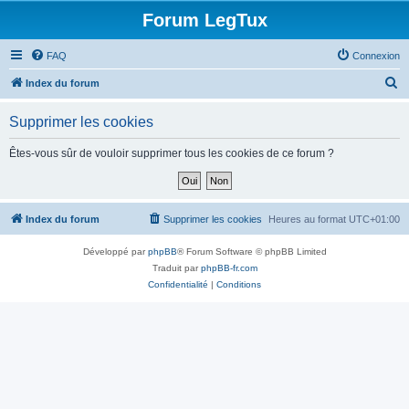
Forum LegTux
FAQ
Connexion
R
Index du forum
e
Supprimer les cookies
c
h
Êtes-vous sûr de vouloir supprimer tous les cookies de ce forum ?
e
r
c
Index du forum
Supprimer les cookies
Heures au format
UTC+01:00
h
Développé par
phpBB
® Forum Software © phpBB Limited
e
Traduit par
phpBB-fr.com
r
Confidentialité
|
Conditions