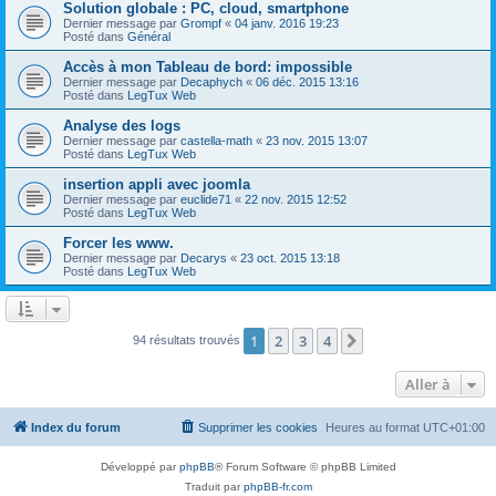
Solution globale : PC, cloud, smartphone
Dernier message par
Grompf
«
04 janv. 2016 19:23
Posté dans
Général
Accès à mon Tableau de bord: impossible
Dernier message par
Decaphych
«
06 déc. 2015 13:16
Posté dans
LegTux Web
Analyse des logs
Dernier message par
castella-math
«
23 nov. 2015 13:07
Posté dans
LegTux Web
insertion appli avec joomla
Dernier message par
euclide71
«
22 nov. 2015 12:52
Posté dans
LegTux Web
Forcer les www.
Dernier message par
Decarys
«
23 oct. 2015 13:18
Posté dans
LegTux Web
1
2
3
4
Suivante
94 résultats trouvés
Aller à
Index du forum
Supprimer les cookies
Heures au format
UTC+01:00
Développé par
phpBB
® Forum Software © phpBB Limited
Traduit par
phpBB-fr.com