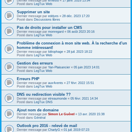
Dernier message par
ernesto
«
17 janv. 2025 13:54
Posté dans
LegTux Web
Supprimer un site
Dernier message par
eddyes
«
28 déc. 2023 17:20
Posté dans
Discussions libres
Pas de droits pour installer un CMS
Dernier message par
monregard
«
06 août 2023 20:16
Posté dans
LegTux Web
Problème de connexion à mon site web. À la recherche d'un
homme intéressant!
Dernier message par
Idéophage
«
28 juil. 2023 18:22
Posté dans
LegTux Web
Gestion des erreurs
Dernier message par
Yan-Plaisancier
«
05 juin 2023 14:01
Posté dans
LegTux Web
Erreurs PHP
Dernier message par
aux4vents
«
27 févr. 2022 15:51
Posté dans
LegTux Web
DNS ou redirection visible ??
Dernier message par
etreaumonde
«
05 févr. 2021 14:34
Posté dans
LegTux DNS
Ajout nom de domaine
Dernier message par
Simon Le Guével
«
13 avr. 2020 15:38
Posté dans
Général
Outlook pro 2016 - relevé de mail
Dernier message par
CharlyG
«
01 juil. 2019 07:23