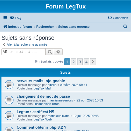
Forum LegTux
FAQ
Connexion
R
Index du forum
Rechercher
Sujets sans réponse
e
Sujets sans réponse
c
Aller à la recherche avancée
h
Rechercher
Recherche avancée
e
1
2
3
4
Suivante
94 résultats trouvés
r
c
Sujets
h
serveurs mails injoignable
e
Dernier message par
nibreh
«
09 févr. 2026 09:41
Posté dans
LegTux Mail
r
changement de mot de passe
Dernier message par
maurienneseniors
«
22 oct. 2025 15:53
Posté dans
Discussions libres
Legtux : certificat HS
Dernier message par
monsieur-blanc
«
12 juil. 2025 09:43
Posté dans
LegTux Web
Comment obtenir php 8.2 ?