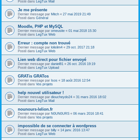
Posté dans
LegTux Mail
Je me présente
Dernier message par
Mitch
«
27 mai 2019 21:49
Posté dans
Général
Moodle, PHP et MySQL
Dernier message par
omeusite
«
01 mai 2018 15:30
Posté dans
LegTux Web
Erreur : compte non trouvé
Dernier message par
lolislim4
«
29 oct. 2017 21:18
Posté dans
LegTux Web
Lien web direct pour fichier envoyé
Dernier message par
daniel81
«
26 oct. 2016 19:19
Posté dans
LegTux Upload
GRATis GRATos
Dernier message par
Isos
«
18 août 2016 12:54
Posté dans
Vos projets
help nouvel utilisateur !
Dernier message par
dioucheydo24
«
31 mars 2016 18:02
Posté dans
LegTux Mail
nounours-lelion.fr
Dernier message par
N0UN0URS
«
06 mars 2016 18:41
Posté dans
Vos projets
impossible de se connecter à wordpress
Dernier message par
billy
«
14 janv. 2016 13:47
Posté dans
LegTux Web