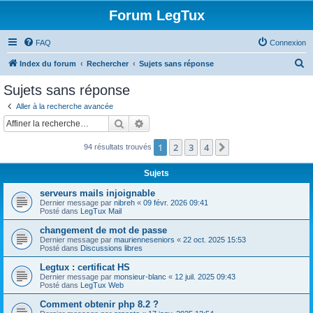
Forum LegTux
FAQ
Connexion
R
Index du forum
Rechercher
Sujets sans réponse
e
Sujets sans réponse
c
Aller à la recherche avancée
h
Rechercher
Recherche avancée
e
1
2
3
4
Suivante
94 résultats trouvés
r
c
Sujets
h
serveurs mails injoignable
e
Dernier message par
nibreh
«
09 févr. 2026 09:41
Posté dans
LegTux Mail
r
changement de mot de passe
Dernier message par
maurienneseniors
«
22 oct. 2025 15:53
Posté dans
Discussions libres
Legtux : certificat HS
Dernier message par
monsieur-blanc
«
12 juil. 2025 09:43
Posté dans
LegTux Web
Comment obtenir php 8.2 ?