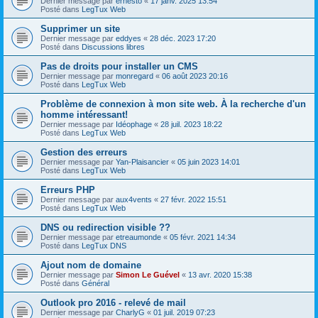
Dernier message par
ernesto
«
17 janv. 2025 13:54
Posté dans
LegTux Web
Supprimer un site
Dernier message par
eddyes
«
28 déc. 2023 17:20
Posté dans
Discussions libres
Pas de droits pour installer un CMS
Dernier message par
monregard
«
06 août 2023 20:16
Posté dans
LegTux Web
Problème de connexion à mon site web. À la recherche d'un
homme intéressant!
Dernier message par
Idéophage
«
28 juil. 2023 18:22
Posté dans
LegTux Web
Gestion des erreurs
Dernier message par
Yan-Plaisancier
«
05 juin 2023 14:01
Posté dans
LegTux Web
Erreurs PHP
Dernier message par
aux4vents
«
27 févr. 2022 15:51
Posté dans
LegTux Web
DNS ou redirection visible ??
Dernier message par
etreaumonde
«
05 févr. 2021 14:34
Posté dans
LegTux DNS
Ajout nom de domaine
Dernier message par
Simon Le Guével
«
13 avr. 2020 15:38
Posté dans
Général
Outlook pro 2016 - relevé de mail
Dernier message par
CharlyG
«
01 juil. 2019 07:23