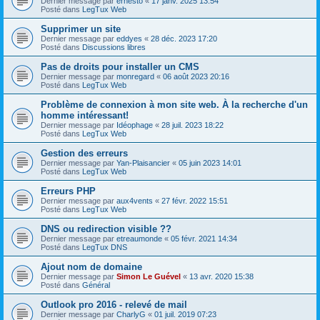
Dernier message par
ernesto
«
17 janv. 2025 13:54
Posté dans
LegTux Web
Supprimer un site
Dernier message par
eddyes
«
28 déc. 2023 17:20
Posté dans
Discussions libres
Pas de droits pour installer un CMS
Dernier message par
monregard
«
06 août 2023 20:16
Posté dans
LegTux Web
Problème de connexion à mon site web. À la recherche d'un
homme intéressant!
Dernier message par
Idéophage
«
28 juil. 2023 18:22
Posté dans
LegTux Web
Gestion des erreurs
Dernier message par
Yan-Plaisancier
«
05 juin 2023 14:01
Posté dans
LegTux Web
Erreurs PHP
Dernier message par
aux4vents
«
27 févr. 2022 15:51
Posté dans
LegTux Web
DNS ou redirection visible ??
Dernier message par
etreaumonde
«
05 févr. 2021 14:34
Posté dans
LegTux DNS
Ajout nom de domaine
Dernier message par
Simon Le Guével
«
13 avr. 2020 15:38
Posté dans
Général
Outlook pro 2016 - relevé de mail
Dernier message par
CharlyG
«
01 juil. 2019 07:23