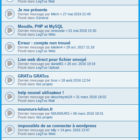
Posté dans
LegTux Mail
Je me présente
Dernier message par
Mitch
«
27 mai 2019 21:49
Posté dans
Général
Moodle, PHP et MySQL
Dernier message par
omeusite
«
01 mai 2018 15:30
Posté dans
LegTux Web
Erreur : compte non trouvé
Dernier message par
lolislim4
«
29 oct. 2017 21:18
Posté dans
LegTux Web
Lien web direct pour fichier envoyé
Dernier message par
daniel81
«
26 oct. 2016 19:19
Posté dans
LegTux Upload
GRATis GRATos
Dernier message par
Isos
«
18 août 2016 12:54
Posté dans
Vos projets
help nouvel utilisateur !
Dernier message par
dioucheydo24
«
31 mars 2016 18:02
Posté dans
LegTux Mail
nounours-lelion.fr
Dernier message par
N0UN0URS
«
06 mars 2016 18:41
Posté dans
Vos projets
impossible de se connecter à wordpress
Dernier message par
billy
«
14 janv. 2016 13:47
Posté dans
LegTux Web