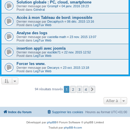
Solution globale : PC, cloud, smartphone
Dernier message par
Grompf
«
04 janv. 2016 19:23
Posté dans
Général
Accès à mon Tableau de bord: impossible
Dernier message par
Decaphych
«
06 déc. 2015 13:16
Posté dans
LegTux Web
Analyse des logs
Dernier message par
castella-math
«
23 nov. 2015 13:07
Posté dans
LegTux Web
insertion appli avec joomla
Dernier message par
euclide71
«
22 nov. 2015 12:52
Posté dans
LegTux Web
Forcer les www.
Dernier message par
Decarys
«
23 oct. 2015 13:18
Posté dans
LegTux Web
1
2
3
4
Suivante
94 résultats trouvés
Aller à
Index du forum
Supprimer les cookies
Heures au format
UTC+01:00
Développé par
phpBB
® Forum Software © phpBB Limited
Traduit par
phpBB-fr.com