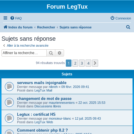
Forum LegTux
FAQ
Connexion
R
Index du forum
Rechercher
Sujets sans réponse
e
Sujets sans réponse
c
Aller à la recherche avancée
h
Rechercher
Recherche avancée
e
1
2
3
4
Suivante
94 résultats trouvés
r
c
Sujets
h
serveurs mails injoignable
e
Dernier message par
nibreh
«
09 févr. 2026 09:41
Posté dans
LegTux Mail
r
changement de mot de passe
Dernier message par
maurienneseniors
«
22 oct. 2025 15:53
Posté dans
Discussions libres
Legtux : certificat HS
Dernier message par
monsieur-blanc
«
12 juil. 2025 09:43
Posté dans
LegTux Web
Comment obtenir php 8.2 ?