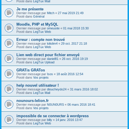
Posté dans
LegTux Mail
Je me présente
Dernier message par
Mitch
«
27 mai 2019 21:49
Posté dans
Général
Moodle, PHP et MySQL
Dernier message par
omeusite
«
01 mai 2018 15:30
Posté dans
LegTux Web
Erreur : compte non trouvé
Dernier message par
lolislim4
«
29 oct. 2017 21:18
Posté dans
LegTux Web
Lien web direct pour fichier envoyé
Dernier message par
daniel81
«
26 oct. 2016 19:19
Posté dans
LegTux Upload
GRATis GRATos
Dernier message par
Isos
«
18 août 2016 12:54
Posté dans
Vos projets
help nouvel utilisateur !
Dernier message par
dioucheydo24
«
31 mars 2016 18:02
Posté dans
LegTux Mail
nounours-lelion.fr
Dernier message par
N0UN0URS
«
06 mars 2016 18:41
Posté dans
Vos projets
impossible de se connecter à wordpress
Dernier message par
billy
«
14 janv. 2016 13:47
Posté dans
LegTux Web