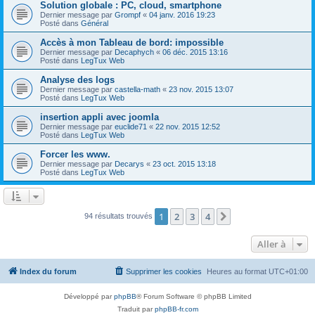
Solution globale : PC, cloud, smartphone
Dernier message par
Grompf
«
04 janv. 2016 19:23
Posté dans
Général
Accès à mon Tableau de bord: impossible
Dernier message par
Decaphych
«
06 déc. 2015 13:16
Posté dans
LegTux Web
Analyse des logs
Dernier message par
castella-math
«
23 nov. 2015 13:07
Posté dans
LegTux Web
insertion appli avec joomla
Dernier message par
euclide71
«
22 nov. 2015 12:52
Posté dans
LegTux Web
Forcer les www.
Dernier message par
Decarys
«
23 oct. 2015 13:18
Posté dans
LegTux Web
1
2
3
4
Suivante
94 résultats trouvés
Aller à
Index du forum
Supprimer les cookies
Heures au format
UTC+01:00
Développé par
phpBB
® Forum Software © phpBB Limited
Traduit par
phpBB-fr.com