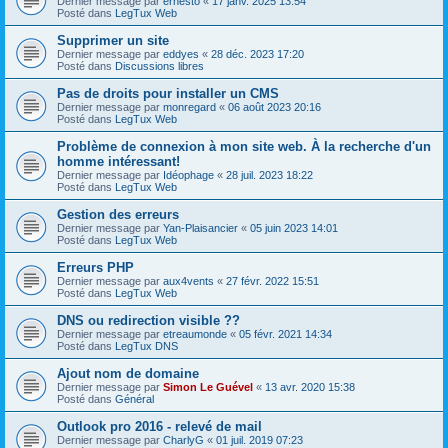
Dernier message par
ernesto
«
17 janv. 2025 13:54
Posté dans
LegTux Web
Supprimer un site
Dernier message par
eddyes
«
28 déc. 2023 17:20
Posté dans
Discussions libres
Pas de droits pour installer un CMS
Dernier message par
monregard
«
06 août 2023 20:16
Posté dans
LegTux Web
Problème de connexion à mon site web. À la recherche d'un
homme intéressant!
Dernier message par
Idéophage
«
28 juil. 2023 18:22
Posté dans
LegTux Web
Gestion des erreurs
Dernier message par
Yan-Plaisancier
«
05 juin 2023 14:01
Posté dans
LegTux Web
Erreurs PHP
Dernier message par
aux4vents
«
27 févr. 2022 15:51
Posté dans
LegTux Web
DNS ou redirection visible ??
Dernier message par
etreaumonde
«
05 févr. 2021 14:34
Posté dans
LegTux DNS
Ajout nom de domaine
Dernier message par
Simon Le Guével
«
13 avr. 2020 15:38
Posté dans
Général
Outlook pro 2016 - relevé de mail
Dernier message par
CharlyG
«
01 juil. 2019 07:23