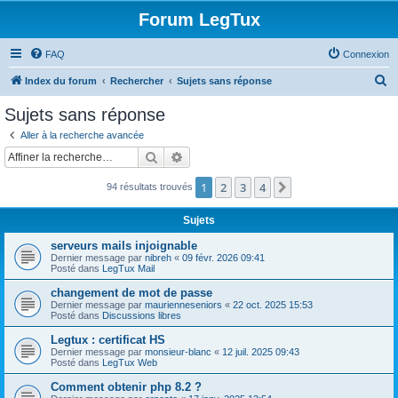
Forum LegTux
FAQ
Connexion
R
Index du forum
Rechercher
Sujets sans réponse
e
Sujets sans réponse
c
Aller à la recherche avancée
h
Rechercher
Recherche avancée
e
1
2
3
4
Suivante
94 résultats trouvés
r
c
Sujets
h
serveurs mails injoignable
e
Dernier message par
nibreh
«
09 févr. 2026 09:41
Posté dans
LegTux Mail
r
changement de mot de passe
Dernier message par
maurienneseniors
«
22 oct. 2025 15:53
Posté dans
Discussions libres
Legtux : certificat HS
Dernier message par
monsieur-blanc
«
12 juil. 2025 09:43
Posté dans
LegTux Web
Comment obtenir php 8.2 ?