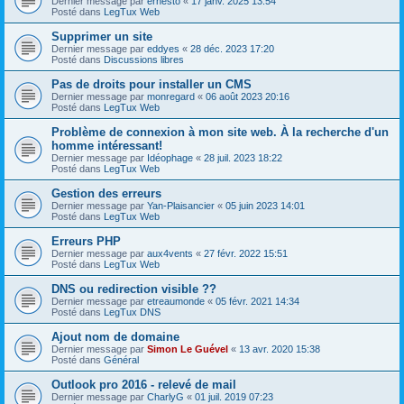
Dernier message par
ernesto
«
17 janv. 2025 13:54
Posté dans
LegTux Web
Supprimer un site
Dernier message par
eddyes
«
28 déc. 2023 17:20
Posté dans
Discussions libres
Pas de droits pour installer un CMS
Dernier message par
monregard
«
06 août 2023 20:16
Posté dans
LegTux Web
Problème de connexion à mon site web. À la recherche d'un
homme intéressant!
Dernier message par
Idéophage
«
28 juil. 2023 18:22
Posté dans
LegTux Web
Gestion des erreurs
Dernier message par
Yan-Plaisancier
«
05 juin 2023 14:01
Posté dans
LegTux Web
Erreurs PHP
Dernier message par
aux4vents
«
27 févr. 2022 15:51
Posté dans
LegTux Web
DNS ou redirection visible ??
Dernier message par
etreaumonde
«
05 févr. 2021 14:34
Posté dans
LegTux DNS
Ajout nom de domaine
Dernier message par
Simon Le Guével
«
13 avr. 2020 15:38
Posté dans
Général
Outlook pro 2016 - relevé de mail
Dernier message par
CharlyG
«
01 juil. 2019 07:23