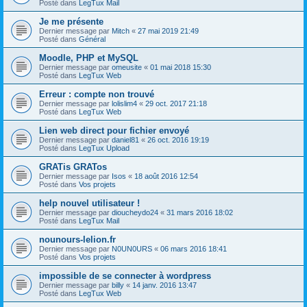
Posté dans
LegTux Mail
Je me présente
Dernier message par
Mitch
«
27 mai 2019 21:49
Posté dans
Général
Moodle, PHP et MySQL
Dernier message par
omeusite
«
01 mai 2018 15:30
Posté dans
LegTux Web
Erreur : compte non trouvé
Dernier message par
lolislim4
«
29 oct. 2017 21:18
Posté dans
LegTux Web
Lien web direct pour fichier envoyé
Dernier message par
daniel81
«
26 oct. 2016 19:19
Posté dans
LegTux Upload
GRATis GRATos
Dernier message par
Isos
«
18 août 2016 12:54
Posté dans
Vos projets
help nouvel utilisateur !
Dernier message par
dioucheydo24
«
31 mars 2016 18:02
Posté dans
LegTux Mail
nounours-lelion.fr
Dernier message par
N0UN0URS
«
06 mars 2016 18:41
Posté dans
Vos projets
impossible de se connecter à wordpress
Dernier message par
billy
«
14 janv. 2016 13:47
Posté dans
LegTux Web