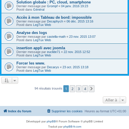
Solution globale : PC, cloud, smartphone
Dernier message par
Grompf
«
04 janv. 2016 19:23
Posté dans
Général
Accès à mon Tableau de bord: impossible
Dernier message par
Decaphych
«
06 déc. 2015 13:16
Posté dans
LegTux Web
Analyse des logs
Dernier message par
castella-math
«
23 nov. 2015 13:07
Posté dans
LegTux Web
insertion appli avec joomla
Dernier message par
euclide71
«
22 nov. 2015 12:52
Posté dans
LegTux Web
Forcer les www.
Dernier message par
Decarys
«
23 oct. 2015 13:18
Posté dans
LegTux Web
1
2
3
4
Suivante
94 résultats trouvés
Aller à
Index du forum
Supprimer les cookies
Heures au format
UTC+01:00
Développé par
phpBB
® Forum Software © phpBB Limited
Traduit par
phpBB-fr.com