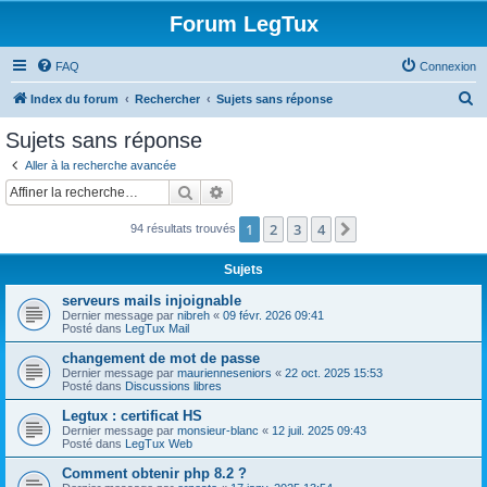
Forum LegTux
FAQ
Connexion
R
Index du forum
Rechercher
Sujets sans réponse
e
Sujets sans réponse
c
Aller à la recherche avancée
h
Rechercher
Recherche avancée
e
1
2
3
4
Suivante
94 résultats trouvés
r
c
Sujets
h
serveurs mails injoignable
e
Dernier message par
nibreh
«
09 févr. 2026 09:41
Posté dans
LegTux Mail
r
changement de mot de passe
Dernier message par
maurienneseniors
«
22 oct. 2025 15:53
Posté dans
Discussions libres
Legtux : certificat HS
Dernier message par
monsieur-blanc
«
12 juil. 2025 09:43
Posté dans
LegTux Web
Comment obtenir php 8.2 ?