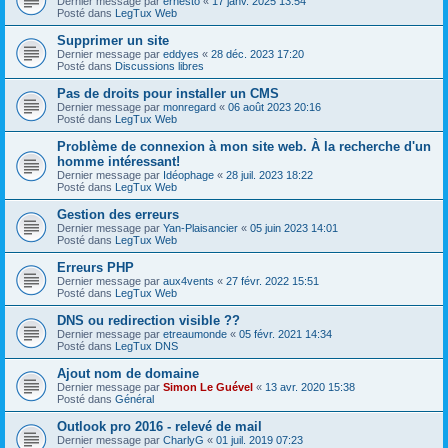
Dernier message par
ernesto
«
17 janv. 2025 13:54
Posté dans
LegTux Web
Supprimer un site
Dernier message par
eddyes
«
28 déc. 2023 17:20
Posté dans
Discussions libres
Pas de droits pour installer un CMS
Dernier message par
monregard
«
06 août 2023 20:16
Posté dans
LegTux Web
Problème de connexion à mon site web. À la recherche d'un
homme intéressant!
Dernier message par
Idéophage
«
28 juil. 2023 18:22
Posté dans
LegTux Web
Gestion des erreurs
Dernier message par
Yan-Plaisancier
«
05 juin 2023 14:01
Posté dans
LegTux Web
Erreurs PHP
Dernier message par
aux4vents
«
27 févr. 2022 15:51
Posté dans
LegTux Web
DNS ou redirection visible ??
Dernier message par
etreaumonde
«
05 févr. 2021 14:34
Posté dans
LegTux DNS
Ajout nom de domaine
Dernier message par
Simon Le Guével
«
13 avr. 2020 15:38
Posté dans
Général
Outlook pro 2016 - relevé de mail
Dernier message par
CharlyG
«
01 juil. 2019 07:23