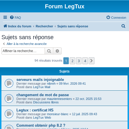
Forum LegTux
FAQ
Connexion
R
Index du forum
Rechercher
Sujets sans réponse
e
Sujets sans réponse
c
Aller à la recherche avancée
h
Rechercher
Recherche avancée
e
1
2
3
4
Suivante
94 résultats trouvés
r
c
Sujets
h
serveurs mails injoignable
e
Dernier message par
nibreh
«
09 févr. 2026 09:41
Posté dans
LegTux Mail
r
changement de mot de passe
Dernier message par
maurienneseniors
«
22 oct. 2025 15:53
Posté dans
Discussions libres
Legtux : certificat HS
Dernier message par
monsieur-blanc
«
12 juil. 2025 09:43
Posté dans
LegTux Web
Comment obtenir php 8.2 ?