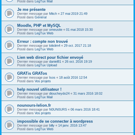
Posté dans
LegTux Mail
Je me présente
Dernier message par
Mitch
«
27 mai 2019 21:49
Posté dans
Général
Moodle, PHP et MySQL
Dernier message par
omeusite
«
01 mai 2018 15:30
Posté dans
LegTux Web
Erreur : compte non trouvé
Dernier message par
lolislim4
«
29 oct. 2017 21:18
Posté dans
LegTux Web
Lien web direct pour fichier envoyé
Dernier message par
daniel81
«
26 oct. 2016 19:19
Posté dans
LegTux Upload
GRATis GRATos
Dernier message par
Isos
«
18 août 2016 12:54
Posté dans
Vos projets
help nouvel utilisateur !
Dernier message par
dioucheydo24
«
31 mars 2016 18:02
Posté dans
LegTux Mail
nounours-lelion.fr
Dernier message par
N0UN0URS
«
06 mars 2016 18:41
Posté dans
Vos projets
impossible de se connecter à wordpress
Dernier message par
billy
«
14 janv. 2016 13:47
Posté dans
LegTux Web