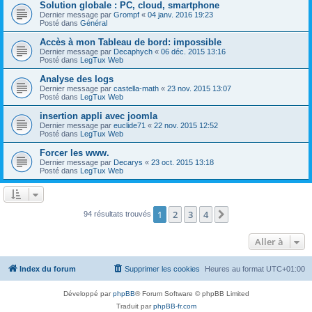
Solution globale : PC, cloud, smartphone
Dernier message par
Grompf
«
04 janv. 2016 19:23
Posté dans
Général
Accès à mon Tableau de bord: impossible
Dernier message par
Decaphych
«
06 déc. 2015 13:16
Posté dans
LegTux Web
Analyse des logs
Dernier message par
castella-math
«
23 nov. 2015 13:07
Posté dans
LegTux Web
insertion appli avec joomla
Dernier message par
euclide71
«
22 nov. 2015 12:52
Posté dans
LegTux Web
Forcer les www.
Dernier message par
Decarys
«
23 oct. 2015 13:18
Posté dans
LegTux Web
1
2
3
4
Suivante
94 résultats trouvés
Aller à
Index du forum
Supprimer les cookies
Heures au format
UTC+01:00
Développé par
phpBB
® Forum Software © phpBB Limited
Traduit par
phpBB-fr.com