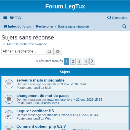
Forum LegTux
FAQ
Connexion
R
Index du forum
Rechercher
Sujets sans réponse
e
Sujets sans réponse
c
Aller à la recherche avancée
h
Rechercher
Recherche avancée
e
1
2
3
4
Suivante
94 résultats trouvés
r
c
Sujets
h
serveurs mails injoignable
e
Dernier message par
nibreh
«
09 févr. 2026 09:41
Posté dans
LegTux Mail
r
changement de mot de passe
Dernier message par
maurienneseniors
«
22 oct. 2025 15:53
Posté dans
Discussions libres
Legtux : certificat HS
Dernier message par
monsieur-blanc
«
12 juil. 2025 09:43
Posté dans
LegTux Web
Comment obtenir php 8.2 ?