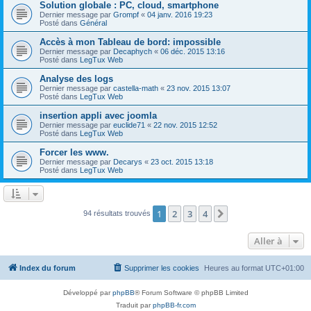
Solution globale : PC, cloud, smartphone
Dernier message par
Grompf
«
04 janv. 2016 19:23
Posté dans
Général
Accès à mon Tableau de bord: impossible
Dernier message par
Decaphych
«
06 déc. 2015 13:16
Posté dans
LegTux Web
Analyse des logs
Dernier message par
castella-math
«
23 nov. 2015 13:07
Posté dans
LegTux Web
insertion appli avec joomla
Dernier message par
euclide71
«
22 nov. 2015 12:52
Posté dans
LegTux Web
Forcer les www.
Dernier message par
Decarys
«
23 oct. 2015 13:18
Posté dans
LegTux Web
1
2
3
4
Suivante
94 résultats trouvés
Aller à
Index du forum
Supprimer les cookies
Heures au format
UTC+01:00
Développé par
phpBB
® Forum Software © phpBB Limited
Traduit par
phpBB-fr.com