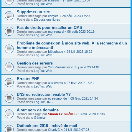
Dernier message par
ernesto
«
17 janv. 2025 13:54
Posté dans
LegTux Web
Supprimer un site
Dernier message par
eddyes
«
28 déc. 2023 17:20
Posté dans
Discussions libres
Pas de droits pour installer un CMS
Dernier message par
monregard
«
06 août 2023 20:16
Posté dans
LegTux Web
Problème de connexion à mon site web. À la recherche d'un
homme intéressant!
Dernier message par
Idéophage
«
28 juil. 2023 18:22
Posté dans
LegTux Web
Gestion des erreurs
Dernier message par
Yan-Plaisancier
«
05 juin 2023 14:01
Posté dans
LegTux Web
Erreurs PHP
Dernier message par
aux4vents
«
27 févr. 2022 15:51
Posté dans
LegTux Web
DNS ou redirection visible ??
Dernier message par
etreaumonde
«
05 févr. 2021 14:34
Posté dans
LegTux DNS
Ajout nom de domaine
Dernier message par
Simon Le Guével
«
13 avr. 2020 15:38
Posté dans
Général
Outlook pro 2016 - relevé de mail
Dernier message par
CharlyG
«
01 juil. 2019 07:23