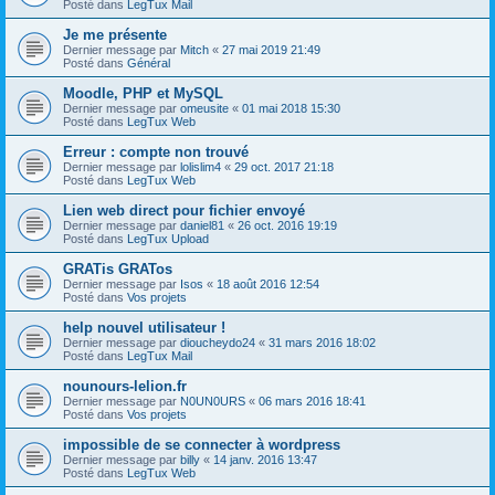
Posté dans
LegTux Mail
Je me présente
Dernier message par
Mitch
«
27 mai 2019 21:49
Posté dans
Général
Moodle, PHP et MySQL
Dernier message par
omeusite
«
01 mai 2018 15:30
Posté dans
LegTux Web
Erreur : compte non trouvé
Dernier message par
lolislim4
«
29 oct. 2017 21:18
Posté dans
LegTux Web
Lien web direct pour fichier envoyé
Dernier message par
daniel81
«
26 oct. 2016 19:19
Posté dans
LegTux Upload
GRATis GRATos
Dernier message par
Isos
«
18 août 2016 12:54
Posté dans
Vos projets
help nouvel utilisateur !
Dernier message par
dioucheydo24
«
31 mars 2016 18:02
Posté dans
LegTux Mail
nounours-lelion.fr
Dernier message par
N0UN0URS
«
06 mars 2016 18:41
Posté dans
Vos projets
impossible de se connecter à wordpress
Dernier message par
billy
«
14 janv. 2016 13:47
Posté dans
LegTux Web