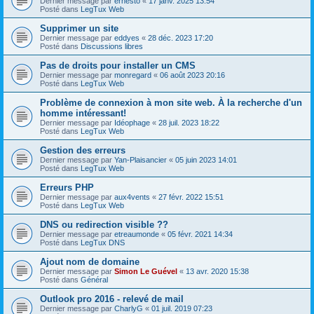
Dernier message par
ernesto
«
17 janv. 2025 13:54
Posté dans
LegTux Web
Supprimer un site
Dernier message par
eddyes
«
28 déc. 2023 17:20
Posté dans
Discussions libres
Pas de droits pour installer un CMS
Dernier message par
monregard
«
06 août 2023 20:16
Posté dans
LegTux Web
Problème de connexion à mon site web. À la recherche d'un
homme intéressant!
Dernier message par
Idéophage
«
28 juil. 2023 18:22
Posté dans
LegTux Web
Gestion des erreurs
Dernier message par
Yan-Plaisancier
«
05 juin 2023 14:01
Posté dans
LegTux Web
Erreurs PHP
Dernier message par
aux4vents
«
27 févr. 2022 15:51
Posté dans
LegTux Web
DNS ou redirection visible ??
Dernier message par
etreaumonde
«
05 févr. 2021 14:34
Posté dans
LegTux DNS
Ajout nom de domaine
Dernier message par
Simon Le Guével
«
13 avr. 2020 15:38
Posté dans
Général
Outlook pro 2016 - relevé de mail
Dernier message par
CharlyG
«
01 juil. 2019 07:23