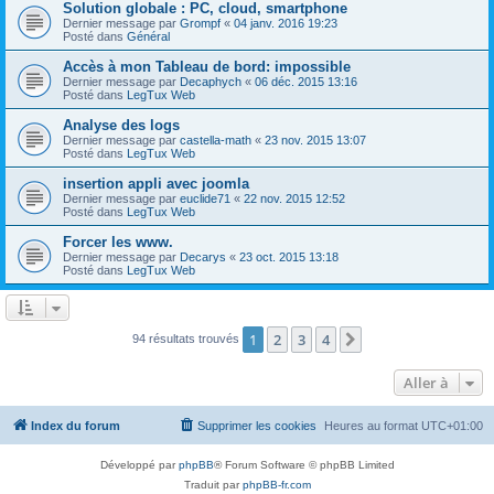
Solution globale : PC, cloud, smartphone
Dernier message par
Grompf
«
04 janv. 2016 19:23
Posté dans
Général
Accès à mon Tableau de bord: impossible
Dernier message par
Decaphych
«
06 déc. 2015 13:16
Posté dans
LegTux Web
Analyse des logs
Dernier message par
castella-math
«
23 nov. 2015 13:07
Posté dans
LegTux Web
insertion appli avec joomla
Dernier message par
euclide71
«
22 nov. 2015 12:52
Posté dans
LegTux Web
Forcer les www.
Dernier message par
Decarys
«
23 oct. 2015 13:18
Posté dans
LegTux Web
1
2
3
4
Suivante
94 résultats trouvés
Aller à
Index du forum
Supprimer les cookies
Heures au format
UTC+01:00
Développé par
phpBB
® Forum Software © phpBB Limited
Traduit par
phpBB-fr.com