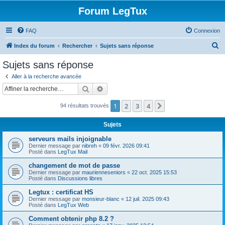
Forum LegTux
FAQ
Connexion
R
Index du forum
Rechercher
Sujets sans réponse
e
Sujets sans réponse
c
Aller à la recherche avancée
h
Rechercher
Recherche avancée
e
1
2
3
4
Suivante
94 résultats trouvés
r
c
Sujets
h
serveurs mails injoignable
e
Dernier message par
nibreh
«
09 févr. 2026 09:41
Posté dans
LegTux Mail
r
changement de mot de passe
Dernier message par
maurienneseniors
«
22 oct. 2025 15:53
Posté dans
Discussions libres
Legtux : certificat HS
Dernier message par
monsieur-blanc
«
12 juil. 2025 09:43
Posté dans
LegTux Web
Comment obtenir php 8.2 ?