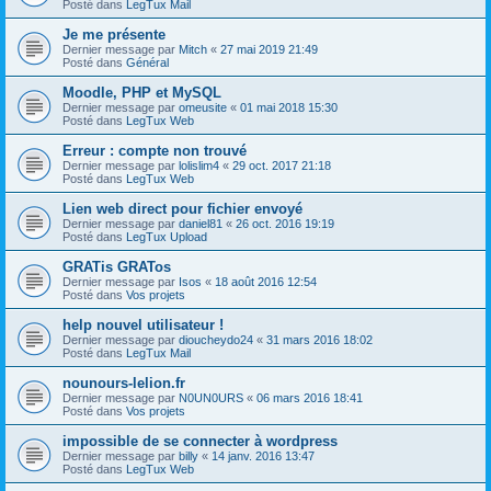
Posté dans
LegTux Mail
Je me présente
Dernier message par
Mitch
«
27 mai 2019 21:49
Posté dans
Général
Moodle, PHP et MySQL
Dernier message par
omeusite
«
01 mai 2018 15:30
Posté dans
LegTux Web
Erreur : compte non trouvé
Dernier message par
lolislim4
«
29 oct. 2017 21:18
Posté dans
LegTux Web
Lien web direct pour fichier envoyé
Dernier message par
daniel81
«
26 oct. 2016 19:19
Posté dans
LegTux Upload
GRATis GRATos
Dernier message par
Isos
«
18 août 2016 12:54
Posté dans
Vos projets
help nouvel utilisateur !
Dernier message par
dioucheydo24
«
31 mars 2016 18:02
Posté dans
LegTux Mail
nounours-lelion.fr
Dernier message par
N0UN0URS
«
06 mars 2016 18:41
Posté dans
Vos projets
impossible de se connecter à wordpress
Dernier message par
billy
«
14 janv. 2016 13:47
Posté dans
LegTux Web