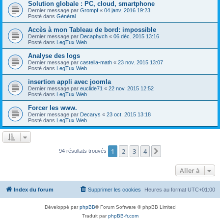
Solution globale : PC, cloud, smartphone
Dernier message par
Grompf
«
04 janv. 2016 19:23
Posté dans
Général
Accès à mon Tableau de bord: impossible
Dernier message par
Decaphych
«
06 déc. 2015 13:16
Posté dans
LegTux Web
Analyse des logs
Dernier message par
castella-math
«
23 nov. 2015 13:07
Posté dans
LegTux Web
insertion appli avec joomla
Dernier message par
euclide71
«
22 nov. 2015 12:52
Posté dans
LegTux Web
Forcer les www.
Dernier message par
Decarys
«
23 oct. 2015 13:18
Posté dans
LegTux Web
1
2
3
4
Suivante
94 résultats trouvés
Aller à
Index du forum
Supprimer les cookies
Heures au format
UTC+01:00
Développé par
phpBB
® Forum Software © phpBB Limited
Traduit par
phpBB-fr.com