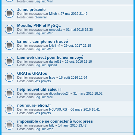
Posté dans
LegTux Mail
Je me présente
Dernier message par
Mitch
«
27 mai 2019 21:49
Posté dans
Général
Moodle, PHP et MySQL
Dernier message par
omeusite
«
01 mai 2018 15:30
Posté dans
LegTux Web
Erreur : compte non trouvé
Dernier message par
lolislim4
«
29 oct. 2017 21:18
Posté dans
LegTux Web
Lien web direct pour fichier envoyé
Dernier message par
daniel81
«
26 oct. 2016 19:19
Posté dans
LegTux Upload
GRATis GRATos
Dernier message par
Isos
«
18 août 2016 12:54
Posté dans
Vos projets
help nouvel utilisateur !
Dernier message par
dioucheydo24
«
31 mars 2016 18:02
Posté dans
LegTux Mail
nounours-lelion.fr
Dernier message par
N0UN0URS
«
06 mars 2016 18:41
Posté dans
Vos projets
impossible de se connecter à wordpress
Dernier message par
billy
«
14 janv. 2016 13:47
Posté dans
LegTux Web