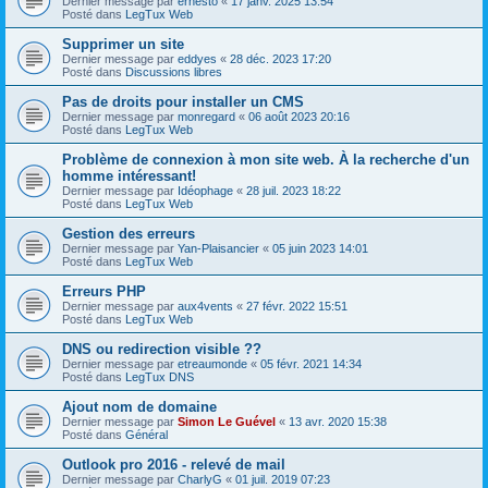
Dernier message par
ernesto
«
17 janv. 2025 13:54
Posté dans
LegTux Web
Supprimer un site
Dernier message par
eddyes
«
28 déc. 2023 17:20
Posté dans
Discussions libres
Pas de droits pour installer un CMS
Dernier message par
monregard
«
06 août 2023 20:16
Posté dans
LegTux Web
Problème de connexion à mon site web. À la recherche d'un
homme intéressant!
Dernier message par
Idéophage
«
28 juil. 2023 18:22
Posté dans
LegTux Web
Gestion des erreurs
Dernier message par
Yan-Plaisancier
«
05 juin 2023 14:01
Posté dans
LegTux Web
Erreurs PHP
Dernier message par
aux4vents
«
27 févr. 2022 15:51
Posté dans
LegTux Web
DNS ou redirection visible ??
Dernier message par
etreaumonde
«
05 févr. 2021 14:34
Posté dans
LegTux DNS
Ajout nom de domaine
Dernier message par
Simon Le Guével
«
13 avr. 2020 15:38
Posté dans
Général
Outlook pro 2016 - relevé de mail
Dernier message par
CharlyG
«
01 juil. 2019 07:23