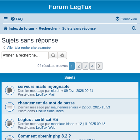
Forum LegTux
FAQ
Connexion
R
Index du forum
Rechercher
Sujets sans réponse
e
Sujets sans réponse
c
Aller à la recherche avancée
h
Rechercher
Recherche avancée
e
1
2
3
4
Suivante
94 résultats trouvés
r
c
Sujets
h
serveurs mails injoignable
e
Dernier message par
nibreh
«
09 févr. 2026 09:41
Posté dans
LegTux Mail
r
changement de mot de passe
Dernier message par
maurienneseniors
«
22 oct. 2025 15:53
Posté dans
Discussions libres
Legtux : certificat HS
Dernier message par
monsieur-blanc
«
12 juil. 2025 09:43
Posté dans
LegTux Web
Comment obtenir php 8.2 ?