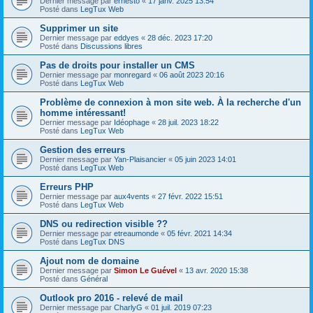
Dernier message par
ernesto
«
17 janv. 2025 13:54
Posté dans
LegTux Web
Supprimer un site
Dernier message par
eddyes
«
28 déc. 2023 17:20
Posté dans
Discussions libres
Pas de droits pour installer un CMS
Dernier message par
monregard
«
06 août 2023 20:16
Posté dans
LegTux Web
Problème de connexion à mon site web. À la recherche d'un
homme intéressant!
Dernier message par
Idéophage
«
28 juil. 2023 18:22
Posté dans
LegTux Web
Gestion des erreurs
Dernier message par
Yan-Plaisancier
«
05 juin 2023 14:01
Posté dans
LegTux Web
Erreurs PHP
Dernier message par
aux4vents
«
27 févr. 2022 15:51
Posté dans
LegTux Web
DNS ou redirection visible ??
Dernier message par
etreaumonde
«
05 févr. 2021 14:34
Posté dans
LegTux DNS
Ajout nom de domaine
Dernier message par
Simon Le Guével
«
13 avr. 2020 15:38
Posté dans
Général
Outlook pro 2016 - relevé de mail
Dernier message par
CharlyG
«
01 juil. 2019 07:23