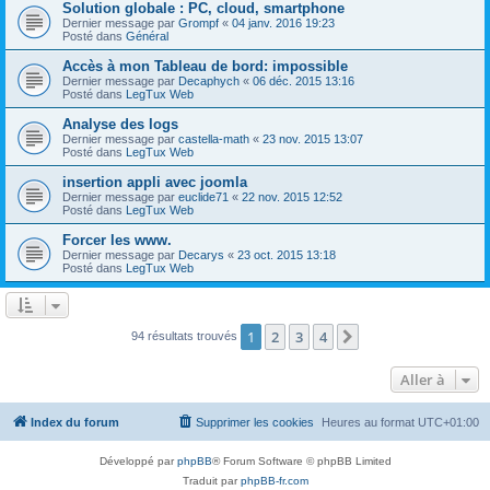
Solution globale : PC, cloud, smartphone
Dernier message par
Grompf
«
04 janv. 2016 19:23
Posté dans
Général
Accès à mon Tableau de bord: impossible
Dernier message par
Decaphych
«
06 déc. 2015 13:16
Posté dans
LegTux Web
Analyse des logs
Dernier message par
castella-math
«
23 nov. 2015 13:07
Posté dans
LegTux Web
insertion appli avec joomla
Dernier message par
euclide71
«
22 nov. 2015 12:52
Posté dans
LegTux Web
Forcer les www.
Dernier message par
Decarys
«
23 oct. 2015 13:18
Posté dans
LegTux Web
1
2
3
4
Suivante
94 résultats trouvés
Aller à
Index du forum
Supprimer les cookies
Heures au format
UTC+01:00
Développé par
phpBB
® Forum Software © phpBB Limited
Traduit par
phpBB-fr.com