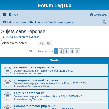
Forum LegTux
FAQ
Connexion
R
Index du forum
Rechercher
Sujets sans réponse
e
Sujets sans réponse
c
Aller à la recherche avancée
h
Rechercher
Recherche avancée
e
1
2
3
4
Suivante
94 résultats trouvés
r
c
Sujets
h
serveurs mails injoignable
e
Dernier message par
nibreh
«
09 févr. 2026 09:41
Posté dans
LegTux Mail
r
changement de mot de passe
Dernier message par
maurienneseniors
«
22 oct. 2025 15:53
Posté dans
Discussions libres
Legtux : certificat HS
Dernier message par
monsieur-blanc
«
12 juil. 2025 09:43
Posté dans
LegTux Web
Comment obtenir php 8.2 ?