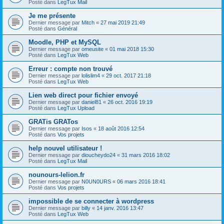
Posté dans
LegTux Mail
Je me présente
Dernier message par
Mitch
«
27 mai 2019 21:49
Posté dans
Général
Moodle, PHP et MySQL
Dernier message par
omeusite
«
01 mai 2018 15:30
Posté dans
LegTux Web
Erreur : compte non trouvé
Dernier message par
lolislim4
«
29 oct. 2017 21:18
Posté dans
LegTux Web
Lien web direct pour fichier envoyé
Dernier message par
daniel81
«
26 oct. 2016 19:19
Posté dans
LegTux Upload
GRATis GRATos
Dernier message par
Isos
«
18 août 2016 12:54
Posté dans
Vos projets
help nouvel utilisateur !
Dernier message par
dioucheydo24
«
31 mars 2016 18:02
Posté dans
LegTux Mail
nounours-lelion.fr
Dernier message par
N0UN0URS
«
06 mars 2016 18:41
Posté dans
Vos projets
impossible de se connecter à wordpress
Dernier message par
billy
«
14 janv. 2016 13:47
Posté dans
LegTux Web