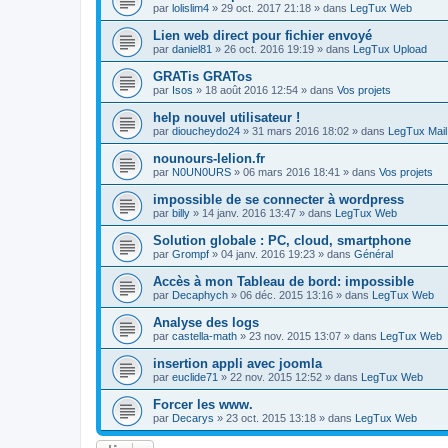
par
lolislim4
»
29 oct. 2017 21:18
» dans
LegTux Web
Lien web direct pour fichier envoyé
par
daniel81
»
26 oct. 2016 19:19
» dans
LegTux Upload
GRATis GRATos
par
Isos
»
18 août 2016 12:54
» dans
Vos projets
help nouvel utilisateur !
par
dioucheydo24
»
31 mars 2016 18:02
» dans
LegTux Mail
nounours-lelion.fr
par
N0UN0URS
»
06 mars 2016 18:41
» dans
Vos projets
impossible de se connecter à wordpress
par
billy
»
14 janv. 2016 13:47
» dans
LegTux Web
Solution globale : PC, cloud, smartphone
par
Grompf
»
04 janv. 2016 19:23
» dans
Général
Accès à mon Tableau de bord: impossible
par
Decaphych
»
06 déc. 2015 13:16
» dans
LegTux Web
Analyse des logs
par
castella-math
»
23 nov. 2015 13:07
» dans
LegTux Web
insertion appli avec joomla
par
euclide71
»
22 nov. 2015 12:52
» dans
LegTux Web
Forcer les www.
par
Decarys
»
23 oct. 2015 13:18
» dans
LegTux Web