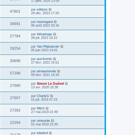
17 janv. 2025 13:54
par
eddyes
47801
28 déc. 2023 17:20
par
monregard
30691
06 août 2023 20:16
par
Idéophage
27784
28 juil. 2023 18:22
par
Yan-Plaisancier
29254
05 juin 2023 14:01
par
aux4vents
30696
27 févr. 2022 15:51
par
etreaumonde
57298
05 févr. 2021 14:34
par
Simon Le Guével
27680
13 avr. 2020 15:38
par
CharlyG
27607
01 juil. 2019 07:23
par
Mitch
27362
27 mai 2019 21:49
par
omeusite
22204
01 mai 2018 15:30
par
lolislim4