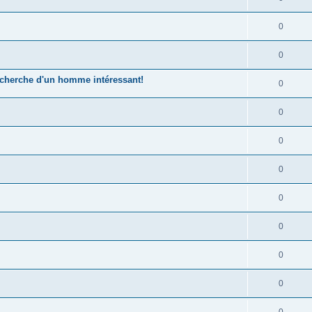
0
0
echerche d'un homme intéressant!
0
0
0
0
0
0
0
0