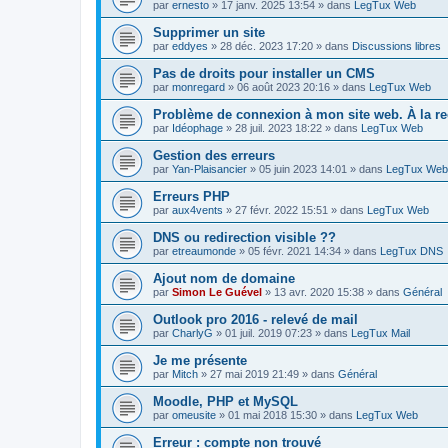
par
ernesto
»
17 janv. 2025 13:54
» dans
LegTux Web
Supprimer un site
par
eddyes
»
28 déc. 2023 17:20
» dans
Discussions libres
Pas de droits pour installer un CMS
par
monregard
»
06 août 2023 20:16
» dans
LegTux Web
Problème de connexion à mon site web. À la r
par
Idéophage
»
28 juil. 2023 18:22
» dans
LegTux Web
Gestion des erreurs
par
Yan-Plaisancier
»
05 juin 2023 14:01
» dans
LegTux Web
Erreurs PHP
par
aux4vents
»
27 févr. 2022 15:51
» dans
LegTux Web
DNS ou redirection visible ??
par
etreaumonde
»
05 févr. 2021 14:34
» dans
LegTux DNS
Ajout nom de domaine
par
Simon Le Guével
»
13 avr. 2020 15:38
» dans
Général
Outlook pro 2016 - relevé de mail
par
CharlyG
»
01 juil. 2019 07:23
» dans
LegTux Mail
Je me présente
par
Mitch
»
27 mai 2019 21:49
» dans
Général
Moodle, PHP et MySQL
par
omeusite
»
01 mai 2018 15:30
» dans
LegTux Web
Erreur : compte non trouvé