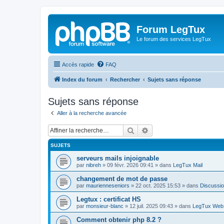
Forum LegTux
Le forum des services LegTux
Accès rapide
FAQ
Index du forum
Rechercher
Sujets sans réponse
Sujets sans réponse
Aller à la recherche avancée
Rechercher
Recherche avancée
SUJETS
serveurs mails injoignable
par
nibreh
»
09 févr. 2026 09:41
» dans
LegTux Mail
changement de mot de passe
par
maurienneseniors
»
22 oct. 2025 15:53
» dans
Discussio
Legtux : certificat HS
par
monsieur-blanc
»
12 juil. 2025 09:43
» dans
LegTux Web
Comment obtenir php 8.2 ?