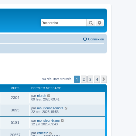
Rechercher
Recherche avancé
Connexion
1
2
3
4
Suivante
94 résultats trouvés
VUES
DERNIER MESSAGE
par
nibreh
2304
09 févr. 2026 09:41
par
maurienneseniors
3095
22 oct. 2025 15:53
par
monsieur-blanc
5181
12 juil. 2025 09:43
par
ernesto
20657