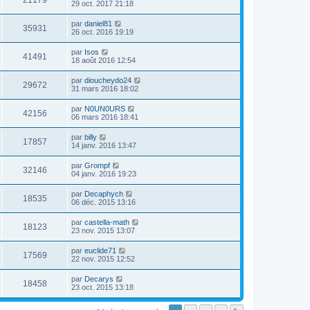
21179
29 oct. 2017 21:18
par
daniel81
35931
26 oct. 2016 19:19
par
Isos
41491
18 août 2016 12:54
par
dioucheydo24
29672
31 mars 2016 18:02
par
N0UN0URS
42156
06 mars 2016 18:41
par
billy
17857
14 janv. 2016 13:47
par
Grompf
32146
04 janv. 2016 19:23
par
Decaphych
18535
06 déc. 2015 13:16
par
castella-math
18123
23 nov. 2015 13:07
par
euclide71
17569
22 nov. 2015 12:52
par
Decarys
18458
23 oct. 2015 13:18