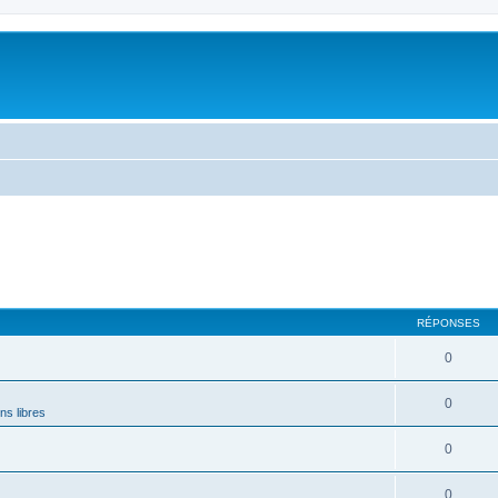
RÉPONSES
0
0
ns libres
0
0